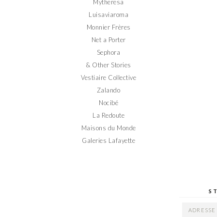
Mytheresa
Luisaviaroma
Monnier Frères
Net a Porter
Sephora
& Other Stories
Vestiaire Collective
Zalando
Nocibé
La Redoute
Maisons du Monde
Galeries Lafayette
S
ADRESSE