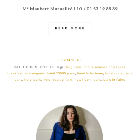
M° Maubert Mutualité l.10 / 01 53 19 88 39
READ MORE
1 COMMENT
CATEGORIES:
HÔTELS
Tags:
blog paris
,
bonne adresse hotel paris
,
breakfast
,
elodieinparis
,
hotel 75005 paris
,
hotel la lanterne
,
hotel notre dame
paris
,
hotel paris
,
hotel quartier latin
,
hotel room
,
paris
,
paris je t'aime