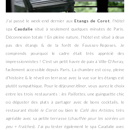
J’ai passé le week-end dernier aux
Etangs de Corot
, l’hôtel
spa
Caudalie
situé à seulement quelques minutes de Paris.
Déconnexion totale ! En pleine nature, l’hôtel est situé à deux
pas des étangs & de la forêt de Fausses-Reposes. Je
comprends pourquoi le cadre était très apprécié des
impressionnistes ! C’est un petit havre de paix à Ville-D’Avray,
facilement accessible depuis Paris. La chambre est cosy, pleine
d’histoire & le réveil en terrasse avec la vue sur les étangs est
plutôt sympathique. Pour le déjeuner/dîner, vous aurez le choix
entre les trois restaurants :
les Paillottes,
une guinguette chic
où déguster des plats à partager avec de bons cocktails, le
restaurant étoilé
le Corot
ou bien le
Café des Artistes
, très
agréable avec sa petite terrasse (
chauffée pour les soirées un
peu + fraîches
). J’ai pu tester également le spa Caudalie avec