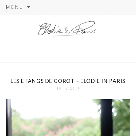
Aller
MENU
au
contenu
elodie in
paris
LES ETANGS DE COROT – ELODIE IN PARIS
19 mai 2017