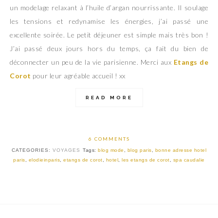
un modelage relaxant à l’huile d’argan nourrissante. Il soulage
les tensions et redynamise les énergies, j’ai passé une
excellente soirée. Le petit déjeuner est simple mais très bon !
J’ai passé deux jours hors du temps, ça fait du bien de
déconnecter un peu de la vie parisienne. Merci aux
Etangs de
Corot
pour leur agréable accueil ! xx
READ MORE
6 COMMENTS
CATEGORIES:
VOYAGES
Tags:
blog mode
,
blog paris
,
bonne adresse hotel
paris
,
elodieinparis
,
etangs de corot
,
hotel
,
les etangs de corot
,
spa caudalie