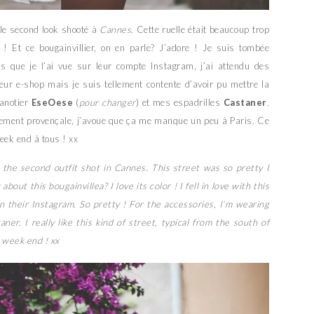
le second look shooté à
Cannes
. Cette ruelle était beaucoup trop
! Et ce bougainvillier, on en parle? J’adore ! Je suis tombée
 que je l’ai vue sur leur compte Instagram, j’ai attendu des
eur e-shop mais je suis tellement contente d’avoir pu mettre la
canotier
EseOese
(
pour changer
) et mes espadrilles
Castaner
.
uement provençale, j’avoue que ça me manque un peu à Paris. Ce
 week end à tous ! xx
the second outfit shot in Cannes. This street was so pretty I
bout this bougainvillea? I love its color ! I fell in love with this
 their Instagram. So pretty ! For the accessories, I’m wearing
r. I really like this kind of street, typical from the south of
e week end ! xx