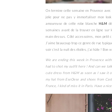
On termine cette semaine en Provence avec 
jolie pour ne pas y immortaliser mon look 
amoureuse de cette robe blanche
H&M
dès
semaines avant de la trouver en ligne sur l
main dessus. Côté accessoires, mon petit 
J’aime beaucoup trop ce genre de rue typiq
soir c’est la nuit des étoiles, j’ai hâte ! Bon
We are ending this week in Provence with 
had to shot my outfit here ! And can we talk a
cute dress from H&M as soon as I saw it on
my hat from EseOese and shoes from Castane
France, I kind of miss it in Paris. Have a nic