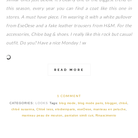
this season, every year you can find a coat like this one in
stores. A must have piece. I’m wearing it with a white pullover
from EseOese and a fake leather trousers from H&M. For the
accessories, Chloe bag & shoes. I really like this rock but casual
outfit. Do you? Have a nice Monday ! xx
READ MORE
1 COMMENT
CATEGORIES:
LOOKS
Tags:
blog mode
,
blog mode paris
,
blogger
,
chloé
,
chloé susanna
,
Chloé tess
,
elodieinparis
,
eseOese
,
manteau en peluche
,
manteau peau de mouton
,
pantalon simili cuir
,
Rinascimento