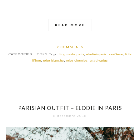
READ MORE
2 COMMENTS
CATEGORIES:
LOOKS
Tags:
blog mode paris
,
elodieinparis
,
eseOese
,
little
liffner
,
robe blanche
,
robe chemise
,
stradivarius
PARISIAN OUTFIT – ELODIE IN PARIS
8 décembre 2018