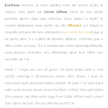
EseOese
marron, je sens quelles vont me suivre toute la
saison, mon petit sac
Little Liffner
rétro et une petite
barrette perles dans mes cheveux. Vous aimez ce look? Je
voulais également vous parler du site
Micolet
sur lequel je
revends certains de mes vêtements (
voir mon dressing
) que je
ne porte plus, il y a plein de bonnes affaires, n’hésitez pas à
aller y faire un tour ! Et si comme moi votre dressing déborde,
vous pouvez revendre vos vêtements pour leur offrir une
seconde vie ! xx
Hello ! I hope you are all good. I’m back today with a new
outfit, wearing a Stradivarius white shirt dress. I love its
oversized style and embroidery details. So cute ! I’m wearing it
with some brown boots from EseOese, I think they will follow
this season, my little retro bag from Little Liffner and a pearl
hair clip in my hair. Do you like this outfit? xx