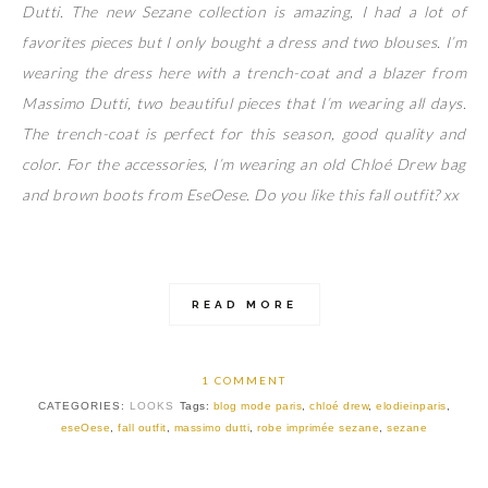
Dutti. The new Sezane collection is amazing, I had a lot of
favorites pieces but I only bought a dress and two blouses. I’m
wearing the dress here with a trench-coat and a blazer from
Massimo Dutti, two beautiful pieces that I’m wearing all days.
The trench-coat is perfect for this season, good quality and
color. For the accessories, I’m wearing an old Chloé Drew bag
and brown boots from EseOese. Do you like this fall outfit? xx
READ MORE
1 COMMENT
CATEGORIES:
LOOKS
Tags:
blog mode paris
,
chloé drew
,
elodieinparis
,
eseOese
,
fall outfit
,
massimo dutti
,
robe imprimée sezane
,
sezane