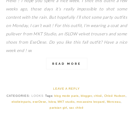
Hello ! I hope you spent a nice week. I shot this outfit a few
weeks ago, those days it’s really impossible to shot some
content with the rain. But hopefully I’ll shot some party outfits
on Monday, I can’t wait ! For this outfit, I’m wearing a coat and
pullover from MKT Studio, an ISLOW velvet trousers and some
shoes from EseOese. Do you like this fall outfit? Have a nice
week end ! xx
READ MORE
LEAVE A REPLY
CATEGORIES:
LOOKS
Tags:
blog mode paris
,
blogger
,
chloé
,
Chloé Hudson
,
elodieinparis
,
eseOese
,
Islow
,
MKT studio
,
mocassins leopard
,
Monceau
,
parisian girl
,
sac chloé