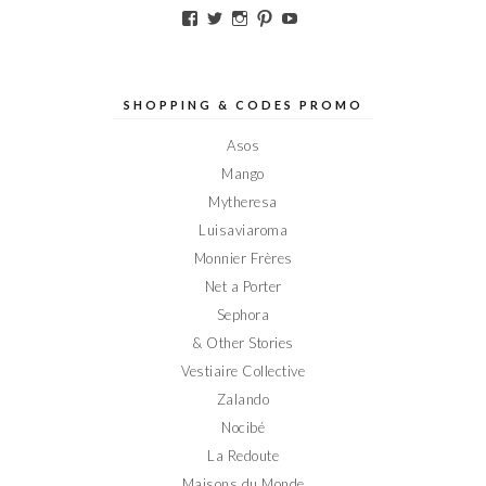
Voir
Voir
Voir
Voir
Voir
le
le
le
le
le
profil
profil
profil
profil
profil
de
de
de
de
de
Elodieinparis
Elodieinparis
Elodieinparis
Elodieinparis
Elodieinparis
sur
sur
sur
sur
sur
SHOPPING & CODES PROMO
Facebook
Twitter
Instagram
Pinterest
YouTube
Asos
Mango
Mytheresa
Luisaviaroma
Monnier Frères
Net a Porter
Sephora
& Other Stories
Vestiaire Collective
Zalando
Nocibé
La Redoute
Maisons du Monde