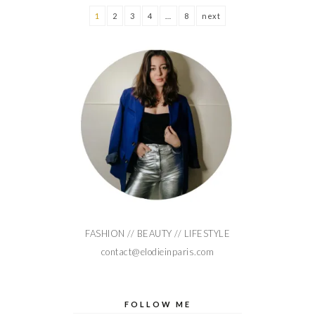
1
2
3
4
…
8
next
FASHION // BEAUTY // LIFESTYLE
contact@elodieinparis.com
FOLLOW ME