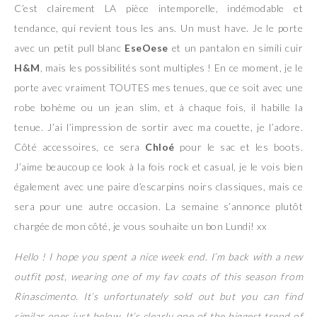
C’est clairement LA pièce intemporelle, indémodable et
tendance, qui revient tous les ans. Un must have. Je le porte
avec un petit pull blanc
EseOese
et un pantalon en simili cuir
H&M
, mais les possibilités sont multiples ! En ce moment, je le
porte avec vraiment TOUTES mes tenues, que ce soit avec une
robe bohème ou un jean slim, et à chaque fois, il habille la
tenue. J’ai l’impression de sortir avec ma couette, je l’adore.
Côté accessoires, ce sera
Chloé
pour le sac et les boots.
J’aime beaucoup ce look à la fois rock et casual, je le vois bien
également avec une paire d’escarpins noirs classiques, mais ce
sera pour une autre occasion. La semaine s’annonce plutôt
chargée de mon côté, je vous souhaite un bon Lundi! xx
Hello ! I hope you spent a nice week end. I’m back with a new
outfit post, wearing one of my fav coats of this season from
Rinascimento. It’s unfortunately sold out but you can find
similar ones just below. It’s clearly one of the biggest trend of