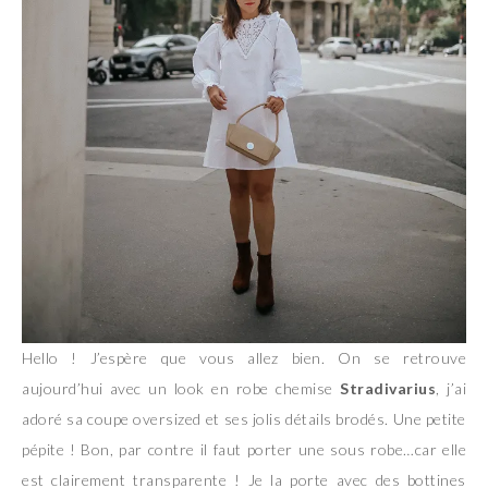
Hello ! J’espère que vous allez bien. On se retrouve
aujourd’hui avec un look en robe chemise
Stradivarius
, j’ai
adoré sa coupe oversized et ses jolis détails brodés. Une petite
pépite ! Bon, par contre il faut porter une sous robe…car elle
est clairement transparente ! Je la porte avec des bottines