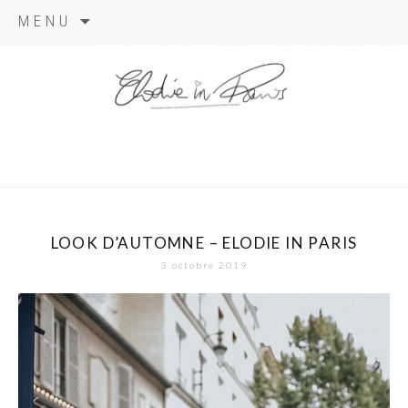
Aller
MENU
au
contenu
elodie in
paris
LOOK D’AUTOMNE – ELODIE IN PARIS
3 octobre 2019