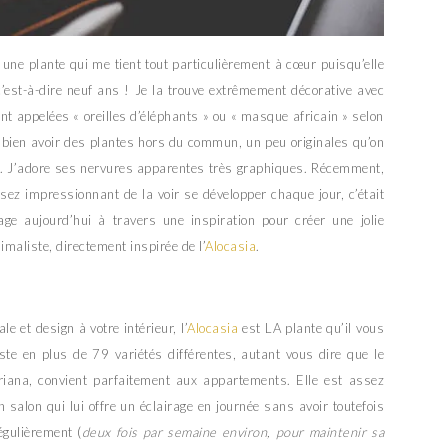
une plante qui me tient tout particulièrement à cœur puisqu’elle
’est-à-dire neuf ans ! Je la trouve extrêmement décorative avec
nt appelées « oreilles d’éléphants » ou « masque africain » selon
me bien avoir des plantes hors du commun, un peu originales qu’on
. J’adore ses nervures apparentes très graphiques. Récemment,
ssez impressionnant de la voir se développer chaque jour, c’était
ge aujourd’hui à travers une inspiration pour créer une jolie
imaliste, directement inspirée de l’
Alocasia
.
e et design à votre intérieur, l’
Alocasia
est LA plante qu’il vous
iste en plus de 79 variétés différentes, autant vous dire que le
iana, convient parfaitement aux appartements. Elle est assez
n salon qui lui offre un éclairage en journée sans avoir toutefois
égulièrement (
deux fois par semaine environ, pour maintenir sa