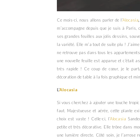
Ce mois-ci, nous allons parler de l’
Alocasia
,
m’accompagne depuis que je suis à Paris, c
ses grandes feuilles aux jolis dessins, souve
la variété. Elle m’a tout de suite plu ! J’ai
ne retrouve pas dans tous les appartements
une nouvelle feuille est apparue et c’était a
très rapide ! Ce coup de cœur, je le parta
décoration de table à la fois graphique et min
L’
Alocasia
Si vous cherchez à ajouter une touche tropical
faut. Majestueuse et aérée, cette plante ex
choix est vaste ! Celle-ci, l’
Alocasia
Sander
petite et très décorative. Elle trône dans mo
une lumière directe. Côté soin, je l’arrose r