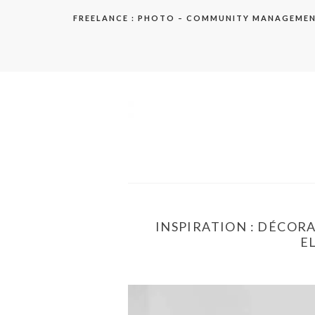
Aller
FREELANCE : PHOTO – COMMUNITY MANAGEME
au
contenu
elodie
INSPIRATION : DÉCORA
EL