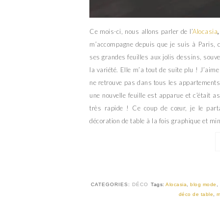
Ce mois-ci, nous allons parler de l’
Alocasia
,
m’accompagne depuis que je suis à Paris, c
ses grandes feuilles aux jolis dessins, souve
la variété. Elle m’a tout de suite plu ! J’ai
ne retrouve pas dans tous les appartements
une nouvelle feuille est apparue et c’était a
très rapide ! Ce coup de cœur, je le parta
décoration de table à la fois graphique et min
CATEGORIES:
DÉCO
Tags:
Alocasia
,
blog mode
,
déco de table
,
m