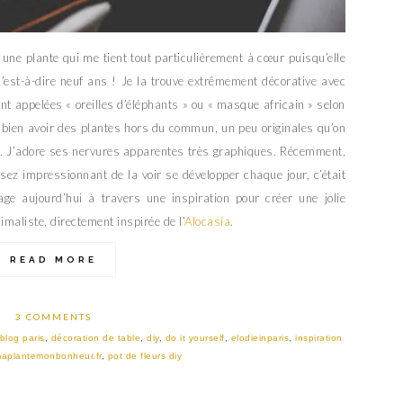
une plante qui me tient tout particulièrement à cœur puisqu’elle
’est-à-dire neuf ans ! Je la trouve extrêmement décorative avec
nt appelées « oreilles d’éléphants » ou « masque africain » selon
me bien avoir des plantes hors du commun, un peu originales qu’on
. J’adore ses nervures apparentes très graphiques. Récemment,
ssez impressionnant de la voir se développer chaque jour, c’était
ge aujourd’hui à travers une inspiration pour créer une jolie
imaliste, directement inspirée de l’
Alocasia
.
READ MORE
3 COMMENTS
blog paris
,
décoration de table
,
diy
,
do it yourself
,
elodieinparis
,
inspiration
aplantemonbonheur.fr
,
pot de fleurs diy