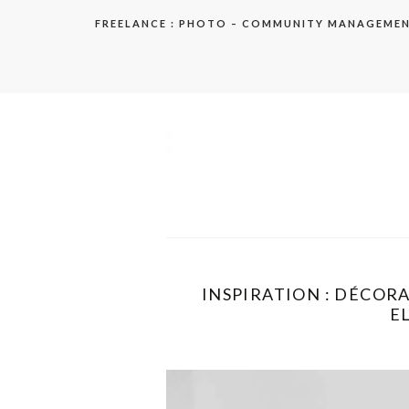
Aller
FREELANCE : PHOTO – COMMUNITY MANAGEME
au
contenu
elodie
INSPIRATION : DÉCORA
EL