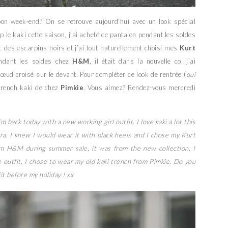
bon week-end? On se retrouve aujourd’hui avec un look spécial
p le kaki cette saison, j’ai acheté ce pantalon pendant les soldes
ec des escarpins noirs et j’ai tout naturellement choisi mes
Kurt
endant les soldes chez
H&M
, il était dans la nouvelle co, j’ai
ud croisé sur le devant. Pour compléter ce look de rentrée (
qui
 trench kaki de chez
Pimkie
. Vous aimez? Rendez-vous mercredi
m back today with a new working girl outfit. I love kaki a lot this
ara, I knew I would wear it with black heels and I chose my Kurt
rom H&M during summer sale, it was from the new collection, I
 outfit, I chose to wear my old kaki trench from Pimkie. Do you
it before my holiday ! xx