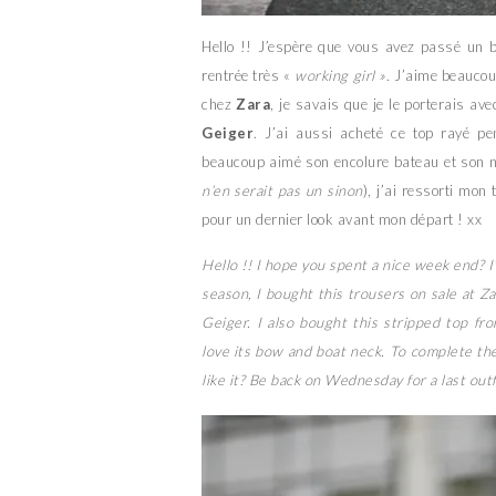
Hello !! J’espère que vous avez passé un 
rentrée très «
working girl »
. J’aime beaucou
chez
Zara
, je savais que je le porterais av
Geiger
. J’ai aussi acheté ce top rayé p
beaucoup aimé son encolure bateau et son nœ
n’en serait pas un sinon
), j’ai ressorti mon
pour un dernier look avant mon départ ! xx
Hello !! I hope you spent a nice week end? I’
season, I bought this trousers on sale at Z
Geiger. I also bought this stripped top f
love its bow and boat neck. To complete the
like it? Be back on Wednesday for a last outf