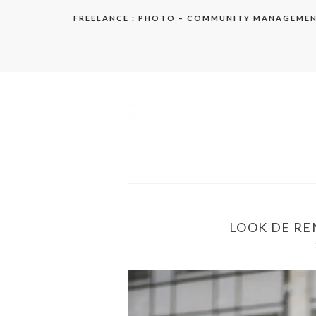
Aller
FREELANCE : PHOTO – COMMUNITY MANAGEME
au
contenu
elodie
LOOK DE REN