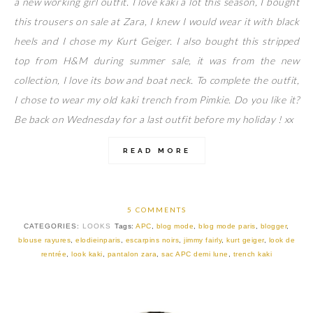
a new working girl outfit. I love kaki a lot this season, I bought
this trousers on sale at Zara, I knew I would wear it with black
heels and I chose my Kurt Geiger. I also bought this stripped
top from H&M during summer sale, it was from the new
collection, I love its bow and boat neck. To complete the outfit,
I chose to wear my old kaki trench from Pimkie. Do you like it?
Be back on Wednesday for a last outfit before my holiday ! xx
READ MORE
5 COMMENTS
CATEGORIES:
LOOKS
Tags:
APC
,
blog mode
,
blog mode paris
,
blogger
,
blouse rayures
,
elodieinparis
,
escarpins noirs
,
jimmy fairly
,
kurt geiger
,
look de
rentrée
,
look kaki
,
pantalon zara
,
sac APC demi lune
,
trench kaki