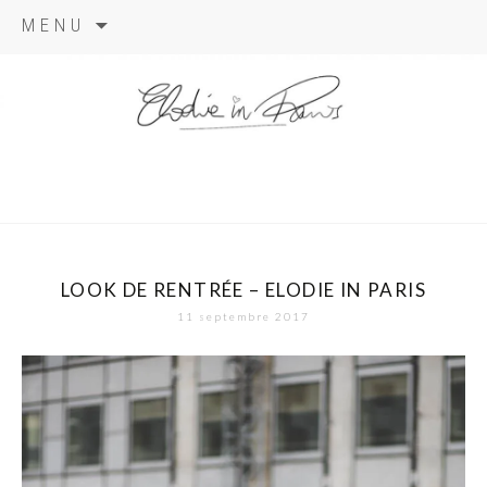
Aller
MENU
au
contenu
elodie in
paris
LOOK DE RENTRÉE – ELODIE IN PARIS
11 septembre 2017