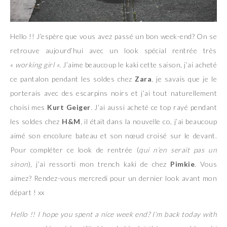
Hello !! J’espère que vous avez passé un bon week-end? On se
retrouve aujourd’hui avec un look spécial rentrée très
«
working girl »
. J’aime beaucoup le kaki cette saison, j’ai acheté
ce pantalon pendant les soldes chez
Zara
, je savais que je le
porterais avec des escarpins noirs et j’ai tout naturellement
choisi mes
Kurt Geiger
. J’ai aussi acheté ce top rayé pendant
les soldes chez
H&M
, il était dans la nouvelle co, j’ai beaucoup
aimé son encolure bateau et son nœud croisé sur le devant.
Pour compléter ce look de rentrée (
qui n’en serait pas un
sinon
), j’ai ressorti mon trench kaki de chez
Pimkie
. Vous
aimez? Rendez-vous mercredi pour un dernier look avant mon
départ ! xx
Hello !! I hope you spent a nice week end? I’m back today with