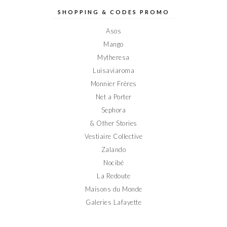
Elodieinparis
Elodieinparis
Elodieinparis
Elodieinparis
Elodieinparis
sur
sur
sur
sur
sur
SHOPPING & CODES PROMO
Facebook
Twitter
Instagram
Pinterest
YouTube
Asos
Mango
Mytheresa
Luisaviaroma
Monnier Frères
Net a Porter
Sephora
& Other Stories
Vestiaire Collective
Zalando
Nocibé
La Redoute
Maisons du Monde
Galeries Lafayette