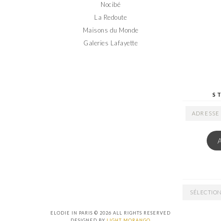
Nocibé
La Redoute
Maisons du Monde
Galeries Lafayette
S
ADRESSE
EMAIL
ARCHIVES
ELODIE IN PARIS © 2026 ALL RIGHTS RESERVED
DESIGNED BY
LIGHT MORANGO