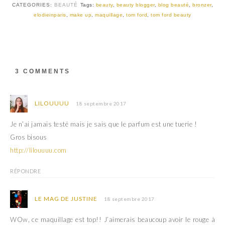
t
b
CATEGORIES:
BEAUTÉ
Tags:
beauty
,
beauty blogger
,
blog beauté
,
bronzer
,
e
o
r
o
elodieinparis
,
make up
,
maquillage
,
tom ford
,
tom ford beauty
(
k
o
(
u
o
v
u
r
v
e
r
d
e
a
d
3 COMMENTS
n
a
s
n
u
s
n
u
e
n
LILOUUUU
18 septembre 2017
n
e
o
n
u
o
Je n’ai jamais testé mais je sais que le parfum est une tuerie !
v
u
e
v
Gros bisous
l
e
l
l
http://lilouuuu.com
e
l
f
e
e
f
n
e
RÉPONDRE
ê
n
t
ê
r
t
e
r
LE MAG DE JUSTINE
18 septembre 2017
)
e
)
WOw, ce maquillage est top!! J’aimerais beaucoup avoir le rouge à