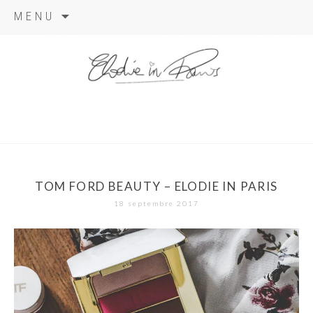
Aller
MENU
au
contenu
elodie in
paris
TOM FORD BEAUTY – ELODIE IN PARIS
18 septembre 2017