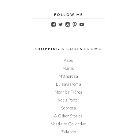
FOLLOW ME
Voir
Voir
Voir
Voir
Voir
le
le
le
le
le
profil
profil
profil
profil
profil
de
de
de
de
de
Elodieinparis
Elodieinparis
Elodieinparis
Elodieinparis
Elodieinparis
sur
sur
sur
sur
sur
SHOPPING & CODES PROMO
Facebook
Twitter
Instagram
Pinterest
YouTube
Asos
Mango
Mytheresa
Luisaviaroma
Monnier Frères
Net a Porter
Sephora
& Other Stories
Vestiaire Collective
Zalando