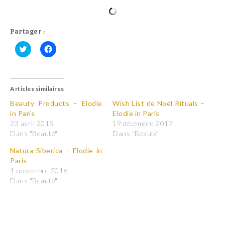
Partager :
C
C
l
l
i
i
q
q
u
u
Articles similaires
e
e
z
z
p
p
Beauty Products – Elodie
Wish List de Noël Rituals –
o
o
in Paris
Elodie in Paris
u
u
r
r
23 avril 2015
19 décembre 2017
p
p
Dans "Beauté"
Dans "Beauté"
a
a
r
r
t
t
Natura Siberica – Elodie in
a
a
Paris
g
g
e
e
1 novembre 2016
r
r
Dans "Beauté"
s
s
u
u
r
r
T
F
w
a
i
c
t
e