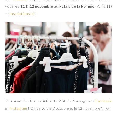
vous les
11 & 12 novembre
au
Palais de la Femme
(Paris 11)
->
inscriptions ici
.
Retrouvez toutes les infos de Violette Sauvage sur
Facebook
et
Instagram
! On se voit le 7 octobre et le 12 novembre? :) xx