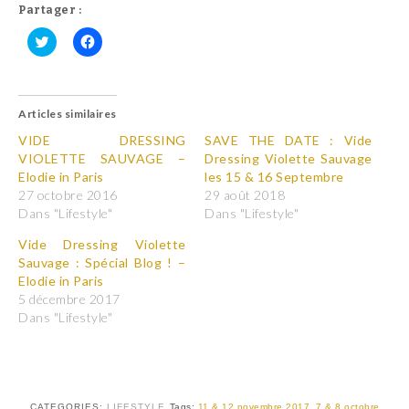
Partager :
C
C
l
l
i
i
q
q
u
u
Articles similaires
e
e
z
z
p
p
VIDE DRESSING
SAVE THE DATE : Vide
o
o
VIOLETTE SAUVAGE –
Dressing Violette Sauvage
u
u
r
r
Elodie in Paris
les 15 & 16 Septembre
p
p
27 octobre 2016
29 août 2018
a
a
r
r
Dans "Lifestyle"
Dans "Lifestyle"
t
t
a
a
Vide Dressing Violette
g
g
e
e
Sauvage : Spécial Blog ! –
r
r
Elodie in Paris
s
s
u
u
5 décembre 2017
r
r
T
F
Dans "Lifestyle"
w
a
i
c
t
e
t
b
e
o
r
o
(
k
CATEGORIES:
LIFESTYLE
Tags:
11 & 12 novembre 2017
,
7 & 8 octobre