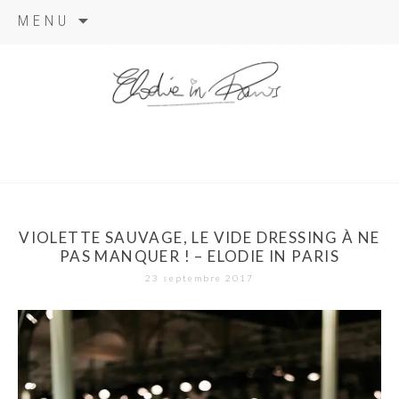
Aller
MENU
au
contenu
elodie in
paris
VIOLETTE SAUVAGE, LE VIDE DRESSING À NE
PAS MANQUER ! – ELODIE IN PARIS
23 septembre 2017