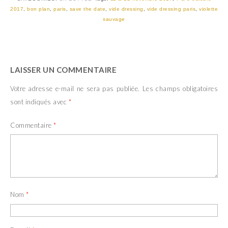
o
(
u
o
2017
,
bon plan
,
paris
,
save the date
,
vide dressing
,
vide dressing paris
,
violette
v
u
sauvage
r
v
e
r
d
e
a
d
n
a
s
n
u
s
n
u
LAISSER UN COMMENTAIRE
e
n
n
e
o
n
Votre adresse e-mail ne sera pas publiée.
Les champs obligatoires
u
o
v
u
sont indiqués avec
*
e
v
l
e
l
l
Commentaire
*
e
l
f
e
e
f
n
e
ê
n
t
ê
r
t
e
r
)
e
)
Nom
*