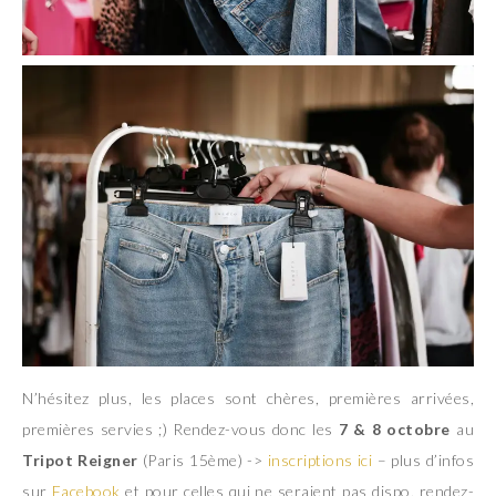
N’hésitez plus, les places sont chères, premières arrivées,
premières servies ;) Rendez-vous donc les
7 & 8 octobre
au
Tripot Reigner
(Paris 15ème) ->
inscriptions ici
– plus d’infos
sur
Facebook
et pour celles qui ne seraient pas dispo, rendez-