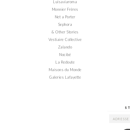
Luisaviaroma
Monnier Frères
Net a Porter
Sephora
& Other Stories
Vestiaire Collective
Zalando
Nocibé
La Redoute
Maisons du Monde
Galeries Lafayette
S
ADRESSE
EMAIL