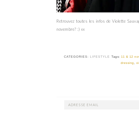
Retrouvez toutes les infos de Violette Sauv
novembre? :) xx
CATEGORIES:
LIFESTYLE
Tags:
11 & 12 n
dressing
,
v
ADRESSE
EMAIL