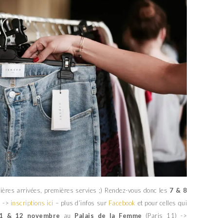
mières arrivées, premières servies ;) Rendez-vous donc les
7 & 8
) ->
inscriptions ici
– plus d’infos sur
Facebook
et pour celles qui
1 & 12 novembre
au
Palais de la Femme
(Paris 11) ->