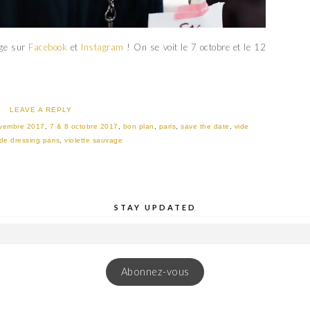
age sur
Facebook
et
Instagram
! On se voit le 7 octobre et le 12
LEAVE A REPLY
ovembre 2017
,
7 & 8 octobre 2017
,
bon plan
,
paris
,
save the date
,
vide
ide dressing paris
,
violette sauvage
STAY UPDATED
Abonnez-vous