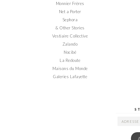
Monnier Frères
Net a Porter
Sephora
& Other Stories
Vestiaire Collective
Zalando
Nocibé
La Redoute
Maisons du Monde
Galeries Lafayette
S
ADRESSE
EMAIL