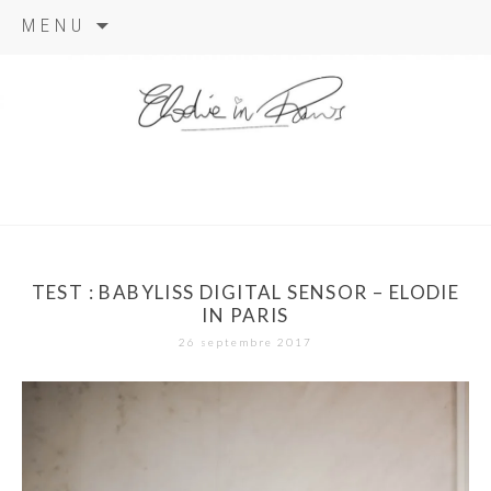
Aller
MENU
au
contenu
elodie in
paris
TEST : BABYLISS DIGITAL SENSOR – ELODIE
IN PARIS
26 septembre 2017