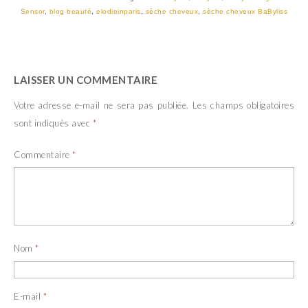
o
(
u
o
Sensor
,
blog beauté
,
elodieinparis
,
sèche cheveux
,
sèche cheveux BaByliss
v
u
r
v
e
r
d
e
a
d
n
a
s
n
LAISSER UN COMMENTAIRE
u
s
n
u
e
n
Votre adresse e-mail ne sera pas publiée.
Les champs obligatoires
n
e
o
n
sont indiqués avec
*
u
o
v
u
e
v
l
e
Commentaire
*
l
l
e
l
f
e
e
f
n
e
ê
n
t
ê
r
t
e
r
)
e
Nom
*
)
E-mail
*