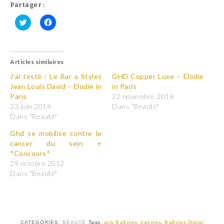
Partager :
C
C
l
l
i
i
q
q
u
u
Articles similaires
e
e
z
z
p
p
J’ai testé : Le Bar a Styles
GHD Copper Luxe – Elodie
o
o
Jean Louis David – Elodie in
in Paris
u
u
r
r
Paris
22 novembre 2016
p
p
23 juin 2014
Dans "Beauté"
a
a
r
r
Dans "Beauté"
t
t
a
a
Ghd se mobilise contre le
g
g
e
e
cancer du sein +
r
r
*Concours*
s
s
u
u
29 octobre 2012
r
r
T
F
Dans "Beauté"
w
a
i
c
t
e
t
b
e
o
r
o
(
k
CATEGORIES:
BEAUTÉ
Tags:
avis BaByliss
,
babyliss
,
BaByliss Digital