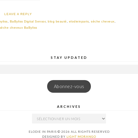
LEAVE A REPLY
yliss
,
BaByliss Digital Sensor
,
blog beauté
,
elodieinparis
,
sèche cheveux
,
sèche cheveux BaByliss
STAY UPDATED
Abonnez-vous
ARCHIVES
ARCHIVES
ELODIE IN PARIS © 2026 ALL RIGHTS RESERVED
DESIGNED BY
LIGHT MORANGO