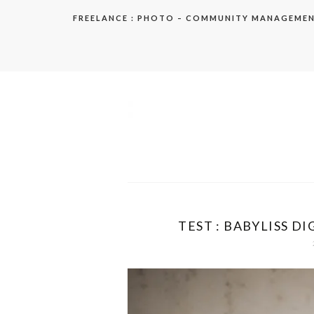
Aller
FREELANCE : PHOTO – COMMUNITY MANAGEME
au
contenu
elodie
TEST : BABYLISS DI