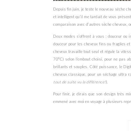
Depuis fin juin, je teste le nouveau sèche c
et intelligent qu’il me tardait de vous présent
comparaison avec d’autres sèche cheveux, on
Deux modes s’offrent à vous : douceur ou 
douceur pour les cheveux fins ou fragiles et
cheveux travaille tout seul et régule la vite
70°C) selon l’embout choisi, pour ne pas ab
brillants et souples. Côté puissance, le Digi
cheveux classique, pour un séchage ultra ra
tout de suite vu la différence!
).
Pour finir, je dirais que son design très min
emmené avec moi en voyage à plusieurs repris