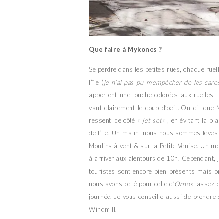
Que faire à Mykonos ?
Se perdre dans les petites rues, chaque ruel
l’île (
je n’ai pas pu m’empêcher de les care
apportent une touche colorées aux ruelles t
vaut clairement le coup d’oeil…On dit que 
ressenti ce côté «
jet set
« , en évitant la pl
de l’île. Un matin, nous nous sommes levés 
Moulins à vent & sur la Petite Venise. Un m
à arriver aux alentours de 10h. Cependant, je
touristes sont encore bien présents mais on 
nous avons opté pour celle d’
Ornos
, assez 
journée. Je vous conseille aussi de prendre d
Windmill.