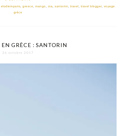
,
elodieinparis
,
greece
,
mango
,
oia
,
santorini
,
travel
,
travel blogger
,
voyage
grèce
 EN GRÈCE : SANTORIN
26 octobre 2017