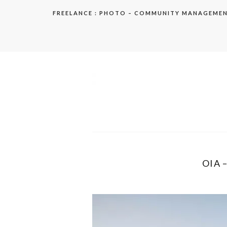
Aller
FREELANCE : PHOTO – COMMUNITY MANAGEME
au
contenu
elodie
OIA 