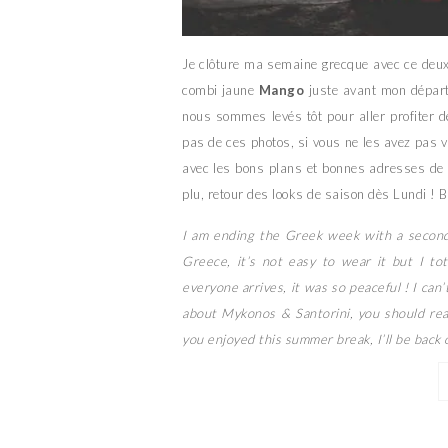
Je clôture ma semaine grecque avec ce deux
combi jaune
Mango
juste avant mon départ, 
nous sommes levés tôt pour aller profiter d
pas de ces photos, si vous ne les avez pas vu
avec les bons plans et bonnes adresses de 
plu, retour des looks de saison dès Lundi ! 
I am ending the Greek week with a second o
Greece, it’s not easy to wear it but I to
everyone arrives, it was so peaceful ! I can
about Mykonos & Santorini, you should rea
you enjoyed this summer break, I’ll be back 