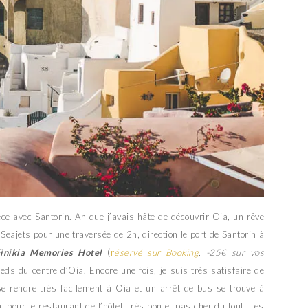
ce avec Santorin. Ah que j’avais hâte de découvrir Oia, un rêve
Seajets pour une traversée de 2h, direction le port de Santorin à
inikia Memories Hotel
(
r
éservé sur Booking
, -25€ sur vos
eds du centre d’Oia. Encore une fois, je suis très satisfaire de
e rendre très facilement à Oia et un arrêt de bus se trouve à
pour le restaurant de l’hôtel, très bon et pas cher du tout. Les