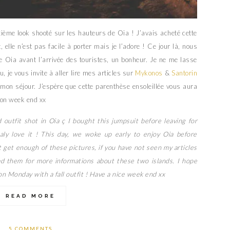
ième look shooté sur les hauteurs de Oia ! J’avais acheté cette
elle n’est pas facile à porter mais je l’adore ! Ce jour là, nous
e Oia avant l’arrivée des touristes, un bonheur. Je ne me lasse
, je vous invite à aller lire mes articles sur
Mykonos
&
Santorin
mon séjour. J’espère que cette parenthèse ensoleillée vous aura
Bon week end xx
utfit shot in Oia ç I bought this jumpsuit before leaving for
taly love it ! This day, we woke up early to enjoy Oia before
’t get enough of these pictures, if you have not seen my articles
d them for more informations about these two islands. I hope
on Monday with a fall outfit ! Have a nice week end xx
READ MORE
5 COMMENTS