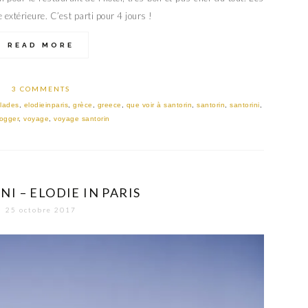
extérieure. C’est parti pour 4 jours !
READ MORE
3 COMMENTS
lades
,
elodieinparis
,
grèce
,
greece
,
que voir à santorin
,
santorin
,
santorini
,
logger
,
voyage
,
voyage santorin
I – ELODIE IN PARIS
25 octobre 2017