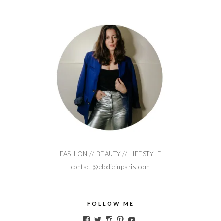
FASHION // BEAUTY // LIFESTYLE
contact@elodieinparis.com
FOLLOW ME
Voir
Voir
Voir
Voir
Voir