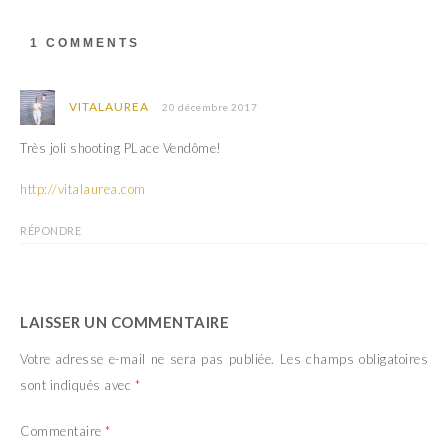
d
e
a
d
n
a
s
n
1 COMMENTS
u
s
n
u
e
n
n
e
o
n
VITALAUREA
20 décembre 2017
u
o
v
u
e
v
Très joli shooting PLace Vendôme!
l
e
l
l
e
l
http://vitalaurea.com
f
e
e
f
n
e
RÉPONDRE
ê
n
t
ê
r
t
e
r
)
e
)
LAISSER UN COMMENTAIRE
Votre adresse e-mail ne sera pas publiée.
Les champs obligatoires
sont indiqués avec
*
Commentaire
*