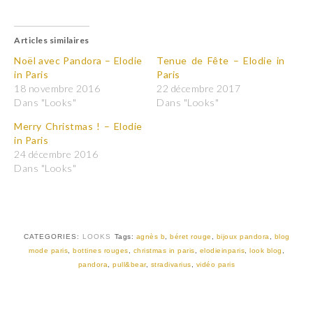
l
l
i
i
q
q
u
u
Articles similaires
e
e
z
z
p
p
Noël avec Pandora – Elodie
Tenue de Fête – Elodie in
o
o
in Paris
Paris
u
u
r
r
18 novembre 2016
22 décembre 2017
p
p
Dans "Looks"
Dans "Looks"
a
a
r
r
t
t
Merry Christmas ! – Elodie
a
a
in Paris
g
g
e
e
24 décembre 2016
r
r
Dans "Looks"
s
s
u
u
r
r
T
F
w
a
i
c
t
e
t
b
CATEGORIES:
LOOKS
Tags:
agnès b
,
béret rouge
,
bijoux pandora
,
blog
e
o
r
o
mode paris
,
bottines rouges
,
christmas in paris
,
elodieinparis
,
look blog
,
(
k
pandora
,
pull&bear
,
stradivarius
,
vidéo paris
o
(
u
o
v
u
r
v
e
r