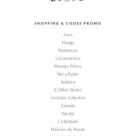
le
le
le
le
le
profil
profil
profil
profil
profil
de
de
de
de
de
Elodieinparis
Elodieinparis
Elodieinparis
Elodieinparis
Elodieinparis
sur
sur
sur
sur
sur
SHOPPING & CODES PROMO
Facebook
Twitter
Instagram
Pinterest
YouTube
Asos
Mango
Mytheresa
Luisaviaroma
Monnier Frères
Net a Porter
Sephora
& Other Stories
Vestiaire Collective
Zalando
Nocibé
La Redoute
Maisons du Monde