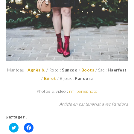
Manteau :
Agnès b.
/ Robe :
Suncoo
/
Boots
/ Sac :
Haerfest
/
Béret
/ Bijoux :
Pandora
Photos & vidéo :
rm_parisphoto
Article en partenariat avec Pandora
Partager :
C
C