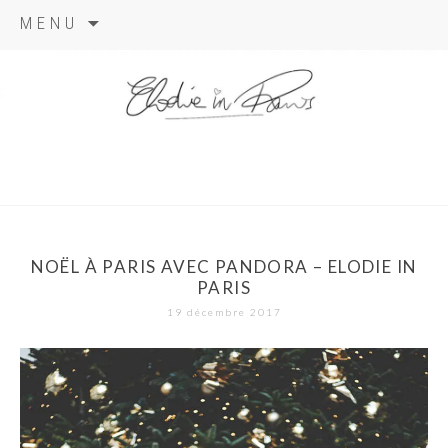
Aller
MENU
au
contenu
elodie in
paris
NOËL À PARIS AVEC PANDORA – ELODIE IN
PARIS
19 décembre 2017