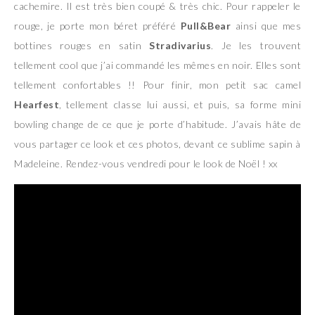
cachemire. Il est très bien coupé & très chic. Pour rappeler le
rouge, je porte mon béret préféré
Pull&Bear
ainsi que mes
bottines rouges en satin
Stradivarius
. Je les trouvent
tellement cool que j’ai commandé les mêmes en noir. Elles sont
tellement confortables !! Pour finir, mon petit sac camel
Hearfest
, tellement classe lui aussi, et puis, sa forme mini
bowling change de ce que je porte d’habitude. J’avais hâte de
vous partager ce look et ces photos, devant ce sublime sapin à
Madeleine. Rendez-vous vendredi pour le look de Noël ! xx