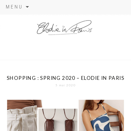
Aller
MENU
au
contenu
elodie in
paris
SHOPPING : SPRING 2020 – ELODIE IN PARIS
5 mai 2020