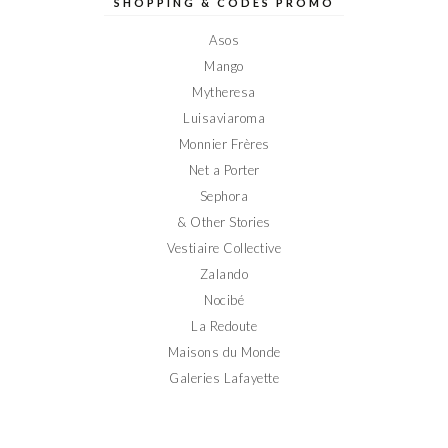
sur
sur
sur
sur
sur
SHOPPING & CODES PROMO
Facebook
Twitter
Instagram
Pinterest
YouTube
Asos
Mango
Mytheresa
Luisaviaroma
Monnier Frères
Net a Porter
Sephora
& Other Stories
Vestiaire Collective
Zalando
Nocibé
La Redoute
Maisons du Monde
Galeries Lafayette