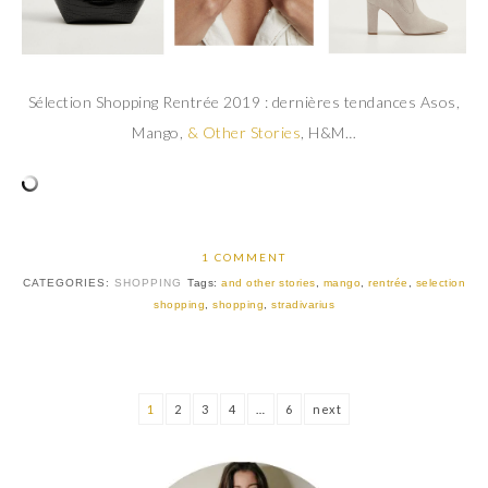
Sélection Shopping Rentrée 2019 : dernières tendances Asos,
Mango,
& Other Stories
, H&M…
1 COMMENT
CATEGORIES:
SHOPPING
Tags:
and other stories
,
mango
,
rentrée
,
selection
shopping
,
shopping
,
stradivarius
1
2
3
4
…
6
next