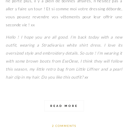
ne porte plus, il y a plein de bonnes affaires, n’hésitez pas à
aller y faire un tour ! Et si comme moi votre dressing déborde,
vous pouvez revendre vos vêtements pour leur offrir une
seconde vie ! xx
Hello ! I hope you are all good. I’m back today with a new
outfit, wearing a Stradivarius white shirt dress. I love its
oversized style and embroidery details. So cute ! I’m wearing it
with some brown boots from EseOese, I think they will follow
this season, my little retro bag from Little Liffner and a pearl
hair clip in my hair. Do you like this outfit? xx
READ MORE
2 COMMENTS