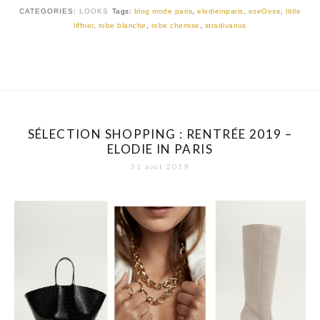
CATEGORIES:
LOOKS
Tags:
blog mode paris
,
elodieinparis
,
eseOese
,
little
liffner
,
robe blanche
,
robe chemise
,
stradivarius
SÉLECTION SHOPPING : RENTRÉE 2019 –
ELODIE IN PARIS
31 août 2019