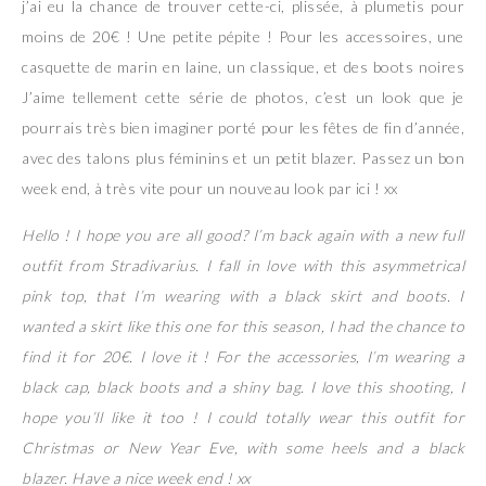
j’ai eu la chance de trouver cette-ci, plissée, à plumetis pour
moins de 20€ ! Une petite pépite ! Pour les accessoires, une
casquette de marin en laine, un classique, et des boots noires
J’aime tellement cette série de photos, c’est un look que je
pourrais très bien imaginer porté pour les fêtes de fin d’année,
avec des talons plus féminins et un petit blazer. Passez un bon
week end, à très vite pour un nouveau look par ici ! xx
Hello ! I hope you are all good? I’m back again with a new full
outfit from Stradivarius. I fall in love with this asymmetrical
pink top, that I’m wearing with a black skirt and boots. I
wanted a skirt like this one for this season, I had the chance to
find it for 20€. I love it ! For the accessories, I’m wearing a
black cap, black boots and a shiny bag. I love this shooting, I
hope you’ll like it too ! I could totally wear this outfit for
Christmas or New Year Eve, with some heels and a black
blazer. Have a nice week end ! xx