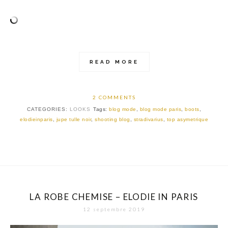
READ MORE
2 COMMENTS
CATEGORIES:
LOOKS
Tags:
blog mode
,
blog mode paris
,
boots
,
elodieinparis
,
jupe tulle noir
,
shooting blog
,
stradivarius
,
top asymetrique
LA ROBE CHEMISE – ELODIE IN PARIS
12 septembre 2019