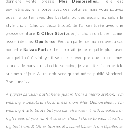
dernière vente presse
Mes Demoiselles…
, elle est
asymétrique, je la porte avec des bottines mais vous pouvez
aussi la porter avec des baskets ou des escarpins, selon le
style choisi (chic ou décontracté). Je l’ai ceinturée avec une
grosse ceinture
& Other Stories
& j’ai choisi un blazer camel
assorti de chez
Opullence
. Peut on parler de mon nouveau sac
pochette
Balzac Paris
? Il est parfait, je ne le quitte plus, avec
son petit côté vintage il se marie avec presque toutes mes
tenues. Je pars au ski cette semaine, je vous ferais un article
sur mon séjour & un look sera quand même publié Vendredi.
Bon Lundi xx
A typical parisian outfit here, just in from a metro station. I’m
wearing a beautiful floral dress from Mes Demoiselles…, I’m
wearing it with boots but you can also wear it with sneakers or
high heels (if you want it cool or chic). I chose to wear it with a
big belt from & Other Stories & a camel blazer from Opullence.