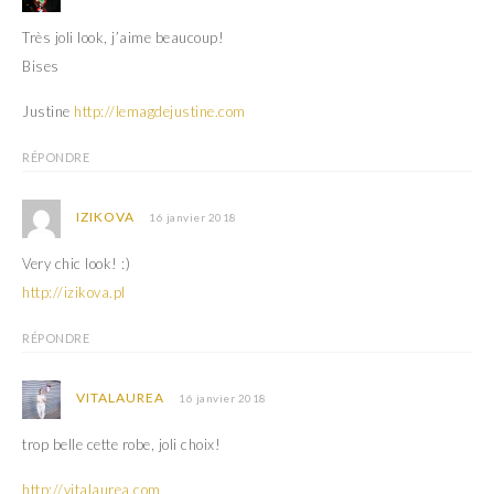
u
o
v
u
e
v
Très joli look, j’aime beaucoup!
l
e
l
l
Bises
e
l
f
e
e
f
Justine
http://lemagdejustine.com
n
e
ê
n
t
ê
RÉPONDRE
r
t
e
r
)
e
)
IZIKOVA
16 janvier 2018
Very chic look! :)
http://izikova.pl
RÉPONDRE
VITALAUREA
16 janvier 2018
trop belle cette robe, joli choix!
http://vitalaurea.com