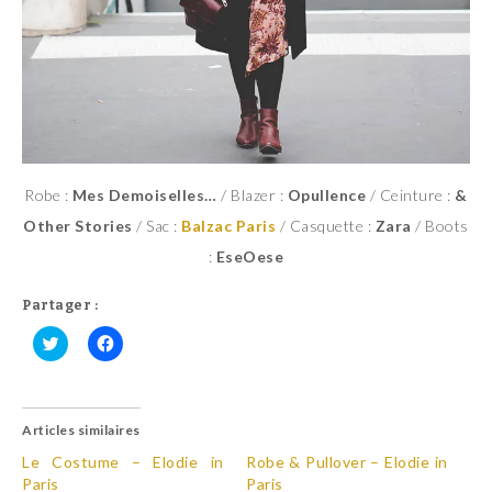
Robe :
Mes Demoiselles…
/ Blazer :
Opullence
/ Ceinture :
&
Other Stories
/ Sac :
Balzac Paris
/ Casquette :
Zara
/ Boots
:
EseOese
Partager :
C
C
l
l
i
i
q
q
u
u
Articles similaires
e
e
z
z
p
p
Le Costume – Elodie in
Robe & Pullover – Elodie in
o
o
Paris
Paris
u
u