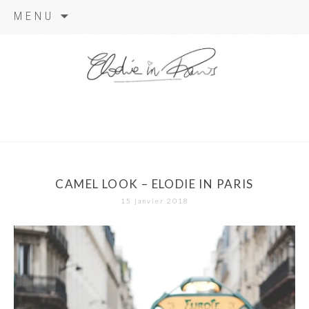
Aller
MENU
au
contenu
elodie in
paris
CAMEL LOOK – ELODIE IN PARIS
15 janvier 2018