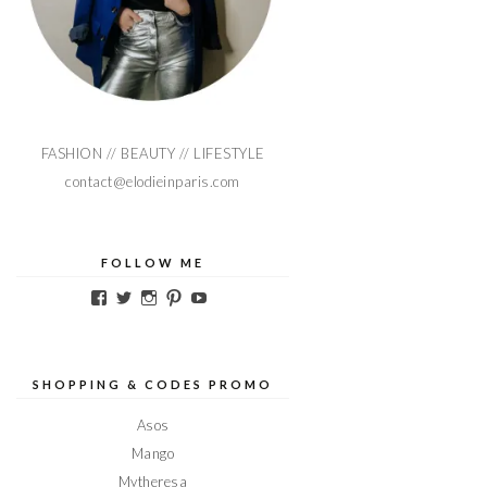
FASHION // BEAUTY // LIFESTYLE
contact@elodieinparis.com
FOLLOW ME
Voir
Voir
Voir
Voir
Voir
le
le
le
le
le
profil
profil
profil
profil
profil
de
de
de
de
de
Elodieinparis
Elodieinparis
Elodieinparis
Elodieinparis
Elodieinparis
sur
sur
sur
sur
sur
SHOPPING & CODES PROMO
Facebook
Twitter
Instagram
Pinterest
YouTube
Asos
Mango
Mytheresa