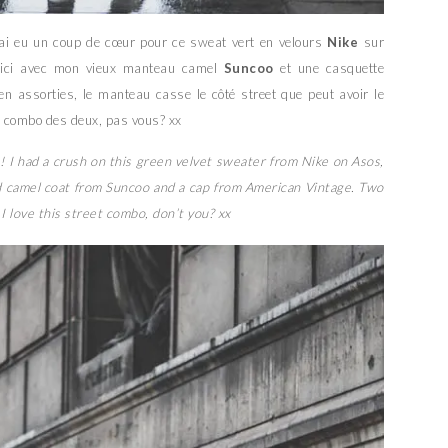
’ai eu un coup de cœur pour ce sweat vert en velours
Nike
sur
te ici avec mon vieux manteau camel
Suncoo
et une casquette
en assorties, le manteau casse le côté street que peut avoir le
le combo des deux, pas vous? xx
 ! I had a crush on this green velvet sweater from Nike on Asos,
ld camel coat from Suncoo and a cap from American Vintage. Two
 I love this street combo, don’t you? xx