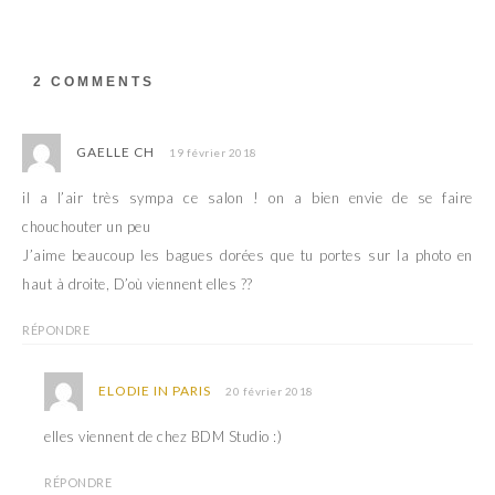
d
e
a
d
n
a
s
n
u
s
2 COMMENTS
n
u
e
n
n
e
o
n
u
o
GAELLE CH
19 février 2018
v
u
e
v
l
e
il a l’air très sympa ce salon ! on a bien envie de se faire
l
l
e
l
chouchouter un peu
f
e
e
f
J’aime beaucoup les bagues dorées que tu portes sur la photo en
n
e
ê
n
haut à droite, D’où viennent elles ??
t
ê
r
t
e
r
)
e
RÉPONDRE
)
ELODIE IN PARIS
20 février 2018
elles viennent de chez BDM Studio :)
RÉPONDRE