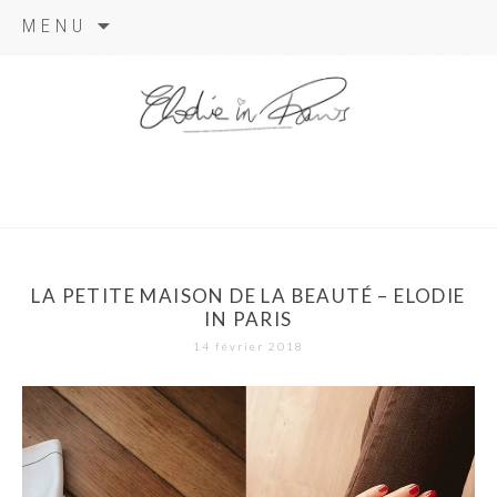
Aller
MENU
au
contenu
elodie in
paris
LA PETITE MAISON DE LA BEAUTÉ – ELODIE
IN PARIS
14 février 2018