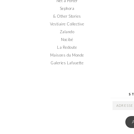
Net a Porter
Sephora
& Other Stories
Vestiaire Collective
Zalando
Nocibé
La Redoute
Maisons du Monde
Galeries Lafayette
S
ADRESSE
EMAIL