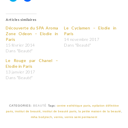
C
C
l
l
i
i
q
q
u
u
Articles similaires
e
e
z
z
p
p
Découverte du SPA Aroma
Le Cyclamen – Elodie in
o
o
Zone Odeon – Elodie in
Paris
u
u
r
r
Paris
14 novembre 2017
p
p
15 février 2014
Dans "Beauté"
a
a
r
r
Dans "Beauté"
t
t
a
a
Le Rouge par Chanel –
g
g
e
e
Elodie in Paris
r
r
13 janvier 2017
s
s
u
u
Dans "Beauté"
r
r
T
F
w
a
i
c
t
e
t
b
e
o
r
o
CATEGORIES:
BEAUTÉ
Tags:
centre esthétique paris
,
epilation définitive
(
k
paris
,
institut de beauté
,
institut de beauté paris
,
la petite maison de la beauté
,
o
(
u
o
miha bodytech
,
vernis
,
vernis semi permanent
v
u
r
v
e
r