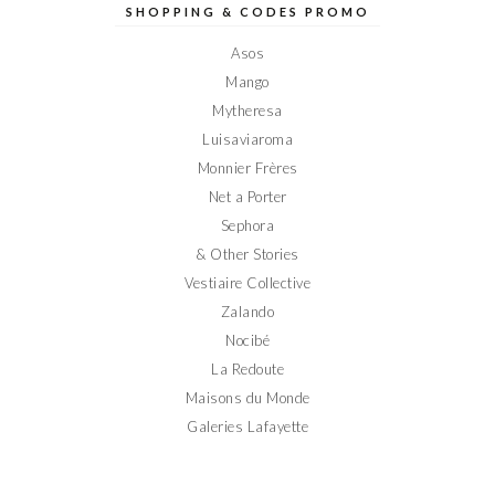
sur
sur
sur
sur
sur
SHOPPING & CODES PROMO
Facebook
Twitter
Instagram
Pinterest
YouTube
Asos
Mango
Mytheresa
Luisaviaroma
Monnier Frères
Net a Porter
Sephora
& Other Stories
Vestiaire Collective
Zalando
Nocibé
La Redoute
Maisons du Monde
Galeries Lafayette