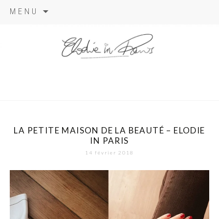
Aller
MENU
au
contenu
elodie in
paris
LA PETITE MAISON DE LA BEAUTÉ – ELODIE
IN PARIS
14 février 2018