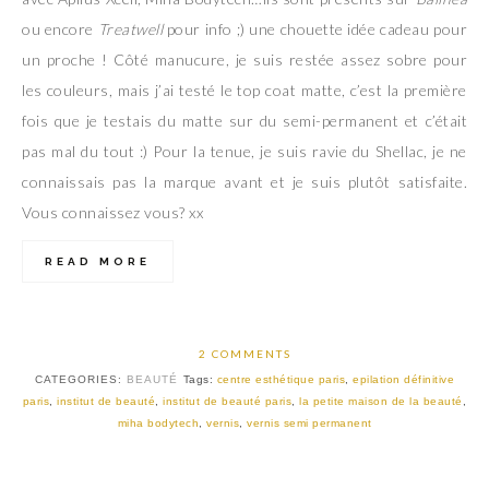
ou encore
Treatwell
pour info ;) une chouette idée cadeau pour
un proche ! Côté manucure, je suis restée assez sobre pour
les couleurs, mais j’ai testé le top coat matte, c’est la première
fois que je testais du matte sur du semi-permanent et c’était
pas mal du tout :) Pour la tenue, je suis ravie du Shellac, je ne
connaissais pas la marque avant et je suis plutôt satisfaite.
Vous connaissez vous? xx
READ MORE
2 COMMENTS
CATEGORIES:
BEAUTÉ
Tags:
centre esthétique paris
,
epilation définitive
paris
,
institut de beauté
,
institut de beauté paris
,
la petite maison de la beauté
,
miha bodytech
,
vernis
,
vernis semi permanent