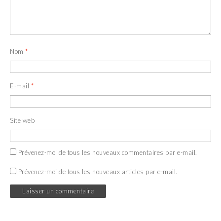
e
l
f
e
e
f
n
e
ê
n
t
ê
r
t
e
r
Nom
*
)
e
)
E-mail
*
Site web
Prévenez-moi de tous les nouveaux commentaires par e-mail.
Prévenez-moi de tous les nouveaux articles par e-mail.