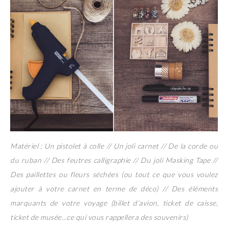
Matériel : Un pistolet à colle // Un joli carnet // De la corde ou
du ruban // Des feutres calligraphie // Du joli Masking Tape //
Des paillettes ou fleurs séchées (ou tout ce que vous voulez
ajouter à votre carnet en terme de déco) // Des éléments
marquants de votre voyage (billet d’avion, ticket de caisse,
ticket de musée…ce qui vous rappellera des souvenirs)