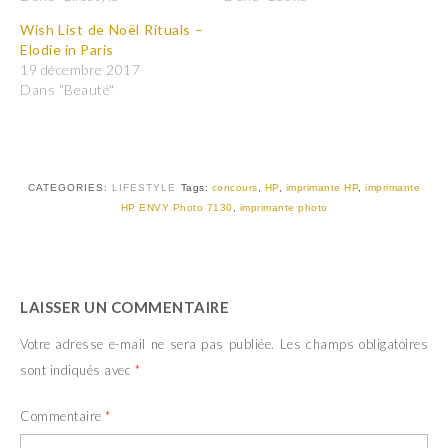
t
t
a
a
Wish List de Noël Rituals –
g
g
e
e
Elodie in Paris
r
r
19 décembre 2017
s
s
u
u
Dans "Beauté"
r
r
T
F
w
a
i
c
t
e
t
b
e
o
r
o
CATEGORIES:
LIFESTYLE
Tags:
concours
,
HP
,
imprimante HP
,
imprimante
(
k
HP ENVY Photo 7130
,
imprimante photo
o
(
u
o
v
u
r
v
e
r
d
e
a
d
n
a
LAISSER UN COMMENTAIRE
s
n
u
s
n
u
Votre adresse e-mail ne sera pas publiée.
Les champs obligatoires
e
n
n
e
sont indiqués avec
*
o
n
u
o
v
u
Commentaire
*
e
v
l
e
l
l