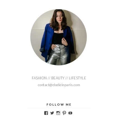
FASHION // BEAUTY // LIFESTYLE
contact@elodieinparis.com
FOLLOW ME
Voir
Voir
Voir
Voir
Voir
le
le
le
le
le