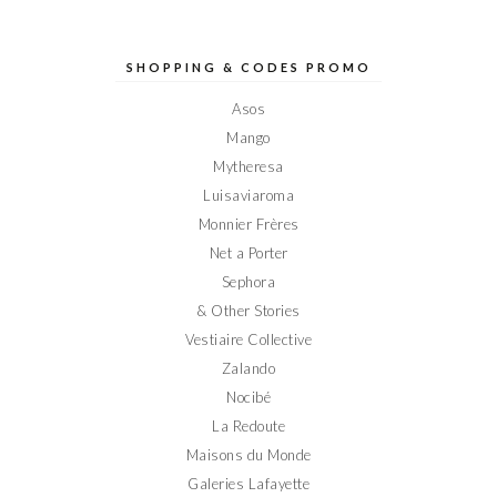
profil
profil
profil
profil
profil
de
de
de
de
de
Elodieinparis
Elodieinparis
Elodieinparis
Elodieinparis
Elodieinparis
sur
sur
sur
sur
sur
SHOPPING & CODES PROMO
Facebook
Twitter
Instagram
Pinterest
YouTube
Asos
Mango
Mytheresa
Luisaviaroma
Monnier Frères
Net a Porter
Sephora
& Other Stories
Vestiaire Collective
Zalando
Nocibé
La Redoute
Maisons du Monde
Galeries Lafayette