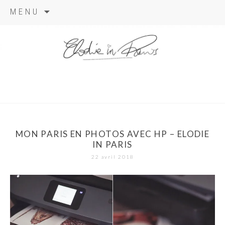
Aller
MENU
au
contenu
elodie in
paris
MON PARIS EN PHOTOS AVEC HP – ELODIE
IN PARIS
22 avril 2018