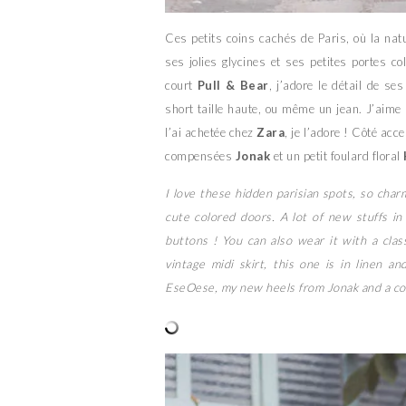
Ces petits coins cachés de Paris, où la natu
ses jolies glycines et ses petites portes c
court
Pull & Bear
, j’adore le détail de s
short taille haute, ou même un jean. J’aime b
l’ai achetée chez
Zara
, je l’adore ! Côté acc
compensées
Jonak
et un petit foulard floral
I love these hidden parisian spots, so charm
cute colored doors. A lot of new stuffs in t
buttons ! You can also wear it with a class
vintage midi skirt, this one is in linen a
EseOese, my new heels from Jonak and a colo