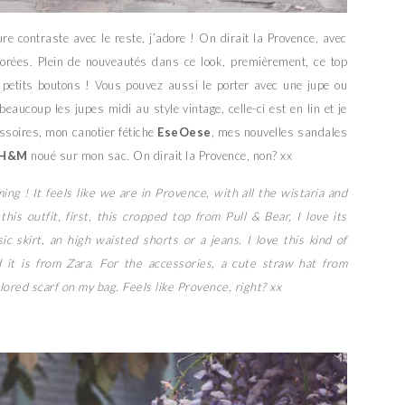
re contraste avec le reste, j’adore ! On dirait la Provence, avec
olorées. Plein de nouveautés dans ce look, premièrement, ce top
es petits boutons ! Vous pouvez aussi le porter avec une jupe ou
eaucoup les jupes midi au style vintage, celle-ci est en lin et je
essoires, mon canotier fétiche
EseOese
, mes nouvelles sandales
H&M
noué sur mon sac. On dirait la Provence, non? xx
ing ! It feels like we are in Provence, with all the wistaria and
his outfit, first, this cropped top from Pull & Bear, I love its
ic skirt, an high waisted shorts or a jeans. I love this kind of
nd it is from Zara. For the accessories, a cute straw hat from
red scarf on my bag. Feels like Provence, right? xx