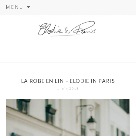
Aller
MENU
au
contenu
elodie in
paris
LA ROBE EN LIN – ELODIE IN PARIS
1 juin 2018