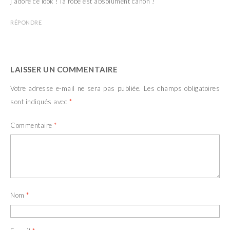
j’adore ce look ! la robe est absolument canon !
v
u
e
v
l
e
l
l
RÉPONDRE
e
l
f
e
e
f
n
e
ê
n
t
ê
LAISSER UN COMMENTAIRE
r
t
e
r
)
e
Votre adresse e-mail ne sera pas publiée.
Les champs obligatoires
)
sont indiqués avec
*
Commentaire
*
Nom
*