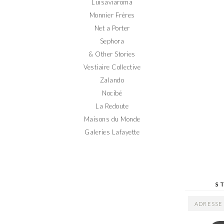
Luisaviaroma
Monnier Frères
Net a Porter
Sephora
& Other Stories
Vestiaire Collective
Zalando
Nocibé
La Redoute
Maisons du Monde
Galeries Lafayette
S
ADRESSE
EMAIL