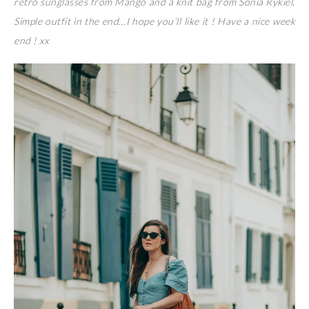
retro sunglasses from Mango and a knit bag from Sonia Rykiel.
Simple outfit in the end…I hope you’ll like it ! Have a nice week
end ! xx