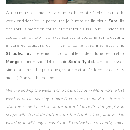
On termine la semaine avec un look shooté à Montmartre le
week-end dernier. Je porte une jolie robe en lin bleue
Zara
, ils
ont sorti la même en rouge, elle est tout aussi jolie ! J’adore sa
coupe très rétro/pin up, avec ses petits boutons sur le devant.
Encore et toujours du lin…Je la porte avec mes escarpins
Stradivarius
, tellement confortables, des lunettes rétro
Mango
et mon sac filet en cuir
Sonia Rykiel
. Un look assez
simple au final! J’espère que ça vous plaira. J’attends vos petits
mots :) Bon week-end ! xx
We are ending the week with an outfit shot in Montmartre last
week end. I’m wearing a blue linen dress from Zara, there is
also the same in red so so beautiful ! I love its vintage pin-up
shape with the little buttons on the front. Linen, always…I’m
wearing it with my heels from Stradivarius, so comfy, some