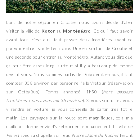
Lors de notre séjour en Croatie, nous avons décidé d’aller
visiter la ville de
Kotor
au
Monténégro
. Ce qu’il faut savoir
avant tout, c’est qu’il faut passer deux frontières avant de
pouvoir entrer sur le territoire. Une en sortant de Croatie et
une seconde pour entrer au Monténégro. Autant vous dire que
ça peut être assez long, surtout si il y a beaucoup de monde
devant vous. Nous sommes partis de Dubrovnik en bus, il faut
compter 30€ environ par personne l’aller/retour (réservation
sur GetbyBus). Temps annoncé, 1h50 (
hors passage
frontières, nous avons mit 3h environ
). Si vous souhaitez vous
y rendre en voiture, je vous conseille de partir très tôt le
matin. Les paysages sur la route sont magnifiques, cela m’a
d’ailleurs donné envie d’y retourner prochainement. La ville de
Perast
avec sa chapelle sur l’eau
Notre Dame du Rocher
feront