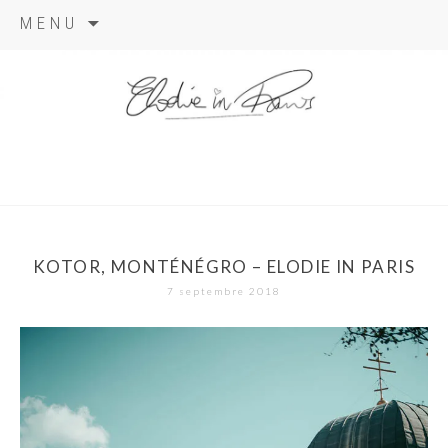
Aller
MENU
au
contenu
elodie in
paris
KOTOR, MONTÉNÉGRO – ELODIE IN PARIS
7 septembre 2018