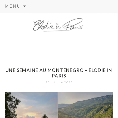
Aller
MENU
au
contenu
elodie in
paris
UNE SEMAINE AU MONTÉNÉGRO – ELODIE IN
PARIS
20 octobre 2025