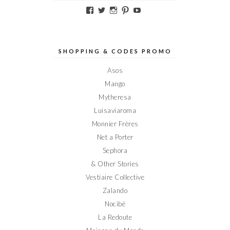
Voir
Voir
Voir
Voir
Voir
le
le
le
le
le
profil
profil
profil
profil
profil
de
de
de
de
de
Elodieinparis
Elodieinparis
Elodieinparis
Elodieinparis
Elodieinparis
sur
sur
sur
sur
sur
SHOPPING & CODES PROMO
Facebook
Twitter
Instagram
Pinterest
YouTube
Asos
Mango
Mytheresa
Luisaviaroma
Monnier Frères
Net a Porter
Sephora
& Other Stories
Vestiaire Collective
Zalando
Nocibé
La Redoute