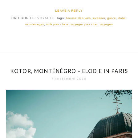
LEAVE A REPLY
CATEGORIES:
VOYAGES
Tags:
bourse des vols
,
evasion
,
grèce
,
italie
,
montenegro
,
vols pas chers
,
voyager pas cher
,
voyages
KOTOR, MONTÉNÉGRO – ELODIE IN PARIS
7 septembre 2018