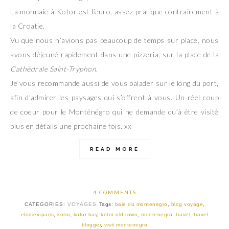
La monnaie à Kotor est l’euro, assez pratique contrairement à
la Croatie.
Vu que nous n’avions pas beaucoup de temps sur place, nous
avons déjeuné rapidement dans une pizzeria, sur la place de la
Cathédrale Saint-Tryphon
.
Je vous recommande aussi de vous balader sur le long du port,
afin d’admirer les paysages qui s’offrent à vous. Un réel coup
de coeur pour le Monténégro qui ne demande qu’à être visité
plus en détails une prochaine fois. xx
READ MORE
4 COMMENTS
CATEGORIES:
VOYAGES
Tags:
baie du montenegro
,
blog voyage
,
elodieinparis
,
kotor
,
kotor bay
,
kotor old town
,
montenegro
,
travel
,
travel
blogger
,
visit montenegro