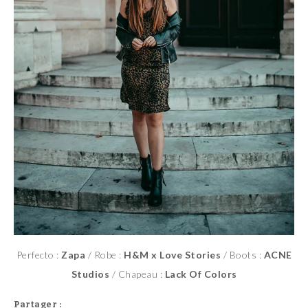
Perfecto :
Zapa
/ Robe :
H&M x Love Stories
/ Boots :
ACNE
Studios
/ Chapeau :
Lack Of Colors
Partager :