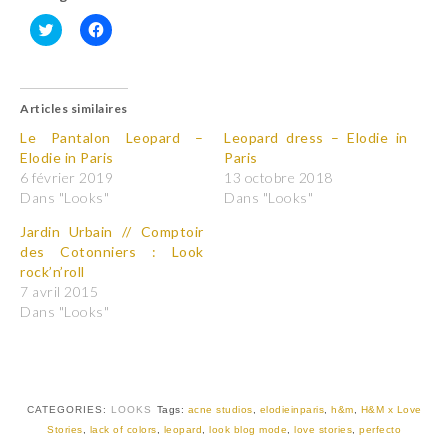
C
C
l
l
i
i
q
q
u
u
Articles similaires
e
e
z
z
p
p
Le Pantalon Leopard –
Leopard dress – Elodie in
o
o
Elodie in Paris
Paris
u
u
r
r
6 février 2019
13 octobre 2018
p
p
Dans "Looks"
Dans "Looks"
a
a
r
r
t
t
Jardin Urbain // Comptoir
a
a
des Cotonniers : Look
g
g
e
e
rock’n’roll
r
r
7 avril 2015
s
s
u
u
Dans "Looks"
r
r
T
F
w
a
i
c
t
e
t
b
e
o
r
o
CATEGORIES:
LOOKS
Tags:
acne studios
,
elodieinparis
,
h&m
,
H&M x Love
(
k
Stories
,
lack of colors
,
leopard
,
look blog mode
,
love stories
,
perfecto
o
(
u
o