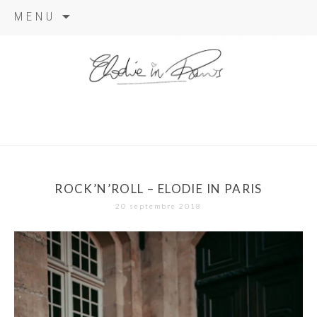
Aller
MENU
au
contenu
elodie in
paris
ROCK’N’ROLL – ELODIE IN PARIS
20 septembre 2018