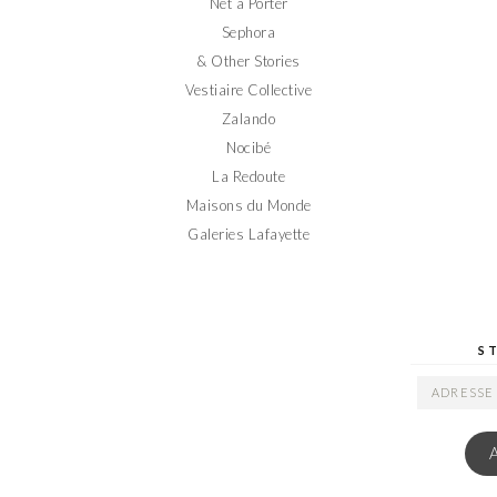
Net a Porter
Sephora
& Other Stories
Vestiaire Collective
Zalando
Nocibé
La Redoute
Maisons du Monde
Galeries Lafayette
S
ADRESSE
EMAIL