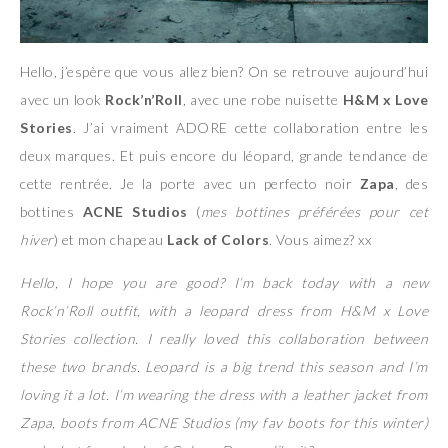
Hello, j’espère que vous allez bien? On se retrouve aujourd’hui
avec un look
Rock’n’Roll
, avec une robe nuisette
H&M x Love
Stories
. J’ai vraiment ADORE cette collaboration entre les
deux marques. Et puis encore du léopard, grande tendance de
cette rentrée. Je la porte avec un perfecto noir
Zapa
, des
bottines
ACNE Studios
(
mes bottines préférées pour cet
hiver
) et mon chapeau
Lack of Colors
. Vous aimez? xx
Hello, I hope you are good? I’m back today with a new
Rock’n’Roll outfit, with a leopard dress from H&M x Love
Stories collection. I really loved this collaboration between
these two brands. Leopard is a big trend this season and I’m
loving it a lot. I’m wearing the dress with a leather jacket from
Zapa, boots from ACNE Studios (my fav boots for this winter)