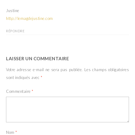
e
l
f
e
e
f
Justine
n
e
ê
n
http://lemagdejustine.com
t
ê
r
t
e
r
RÉPONDRE
)
e
)
LAISSER UN COMMENTAIRE
Votre adresse e-mail ne sera pas publiée.
Les champs obligatoires
sont indiqués avec
*
Commentaire
*
Nom
*