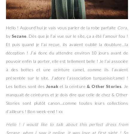
Hello ! Aujourd’hui je vais vous parler de la robe parfaite
Cora
,
by
Sezane
. Dès que je l’ai vue sur le site, ça a été l’amour fou !
Et puis quand je l’ai reçue, ils avaient oublié la doublure…la
déception ! J’ai donc du attendre environ 10 jours avant de
pouvoir enfin la porter, elle est tellement belle ! Je l’ai associée
à des bottes et une ceinture camel, comme ils l’avaient
présentée sur le site. J’adore l’association turquoise/camel !
Les bottes sont des
Jonak
et la ceinture
& Other Stories
. Je
manquait de ceintures et je dois dire que celle de chez & Other
Stories sont plutôt canon…comme toutes leurs collections
d’ailleurs ! Bon week-end ! xx
Hello ! I would like to talk about this perfect dress from
Sezane…when I saw it online, it was love at first sight ! So