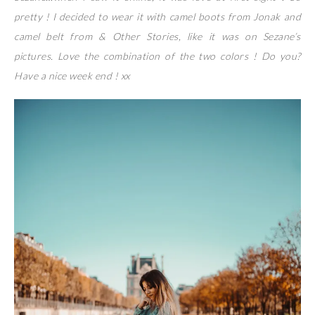
pretty ! I decided to wear it with camel boots from Jonak and
camel belt from & Other Stories, like it was on Sezane’s
pictures. Love the combination of the two colors ! Do you?
Have a nice week end ! xx