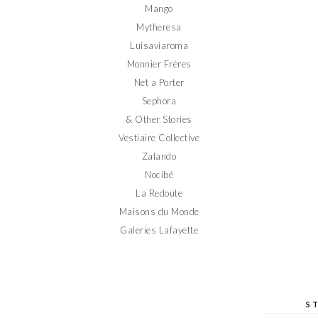
Mango
Mytheresa
Luisaviaroma
Monnier Frères
Net a Porter
Sephora
& Other Stories
Vestiaire Collective
Zalando
Nocibé
La Redoute
Maisons du Monde
Galeries Lafayette
S