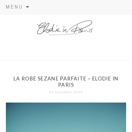
Aller
MENU
au
contenu
elodie in
paris
LA ROBE SEZANE PARFAITE – ELODIE IN
PARIS
23 novembre 2018