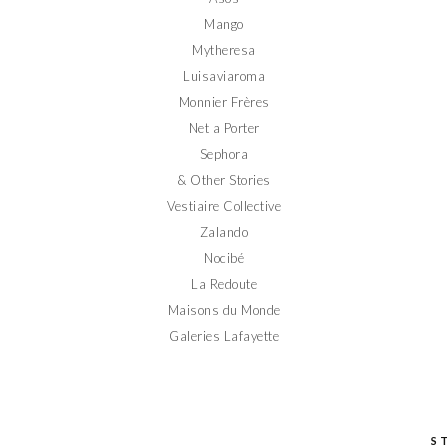
Mango
Mytheresa
Luisaviaroma
Monnier Frères
Net a Porter
Sephora
& Other Stories
Vestiaire Collective
Zalando
Nocibé
La Redoute
Maisons du Monde
Galeries Lafayette
S