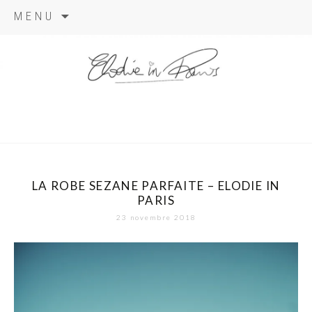
Aller
MENU
au
contenu
elodie in
paris
LA ROBE SEZANE PARFAITE – ELODIE IN
PARIS
23 novembre 2018