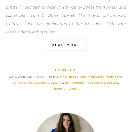
pretty ! I decided to wear it with camel boots from Jonak and
camel belt from & Other Stories, like it was on Sezane’s
pictures. Love the combination of the two colors ! Do you?
Have a nice week end ! xx
READ MORE
1 COMMENT
CATEGORIES:
LOOKS
Tags:
& other stories
,
blog mode
,
blog mode paris
,
bottes camel
,
elodieinparis
,
jonak
,
look boheme
,
robe sezane
,
sezane
,
shooting
,
tuileries