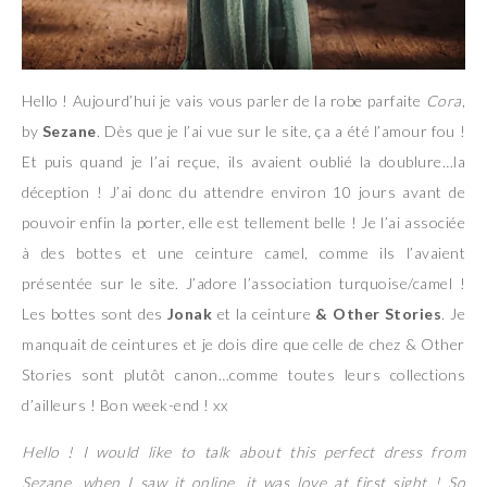
Hello ! Aujourd’hui je vais vous parler de la robe parfaite
Cora
,
by
Sezane
. Dès que je l’ai vue sur le site, ça a été l’amour fou !
Et puis quand je l’ai reçue, ils avaient oublié la doublure…la
déception ! J’ai donc du attendre environ 10 jours avant de
pouvoir enfin la porter, elle est tellement belle ! Je l’ai associée
à des bottes et une ceinture camel, comme ils l’avaient
présentée sur le site. J’adore l’association turquoise/camel !
Les bottes sont des
Jonak
et la ceinture
& Other Stories
. Je
manquait de ceintures et je dois dire que celle de chez & Other
Stories sont plutôt canon…comme toutes leurs collections
d’ailleurs ! Bon week-end ! xx
Hello ! I would like to talk about this perfect dress from
Sezane…when I saw it online, it was love at first sight ! So