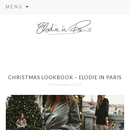
Aller
MENU
au
contenu
elodie in
paris
CHRISTMAS LOOKBOOK – ELODIE IN PARIS
19 décembre 2018