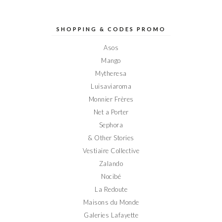
profil
profil
profil
profil
profil
de
de
de
de
de
Elodieinparis
Elodieinparis
Elodieinparis
Elodieinparis
Elodieinparis
sur
sur
sur
sur
sur
SHOPPING & CODES PROMO
Facebook
Twitter
Instagram
Pinterest
YouTube
Asos
Mango
Mytheresa
Luisaviaroma
Monnier Frères
Net a Porter
Sephora
& Other Stories
Vestiaire Collective
Zalando
Nocibé
La Redoute
Maisons du Monde
Galeries Lafayette