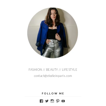
FASHION // BEAUTY // LIFESTYLE
contact@elodieinparis.com
FOLLOW ME
Voir
Voir
Voir
Voir
Voir
le
le
le
le
le