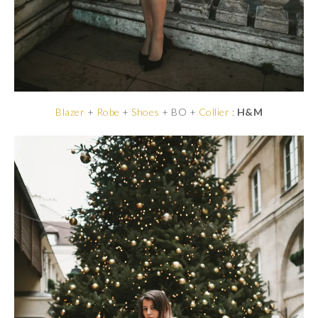
Blazer
+
Robe
+
Shoes
+ BO +
Collier
:
H&M