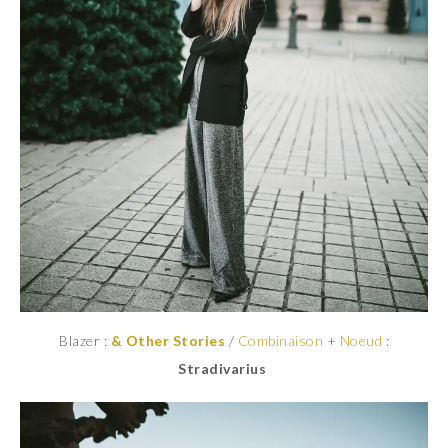
Blazer :
& Other Stories
/
Combinaison
+
Noeud
:
Stradivarius