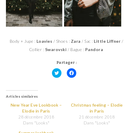
Body + Jupe :
Loavies
/ Shoes :
Zara
/ Sac :
Little Liffner
/
Collier :
Swarovski
/ Bague :
Pandora
Partager :
C
C
l
l
i
i
q
q
u
u
Articles similaires
e
e
z
z
p
p
New Year Eve Lookbook –
Christmas feeling – Elodie
o
o
Elodie in Paris
in Paris
u
u
r
r
28 décembre 2018
21 décembre 2018
p
p
Dans "Looks"
Dans "Looks"
a
a
r
r
t
t
Summer lookbook