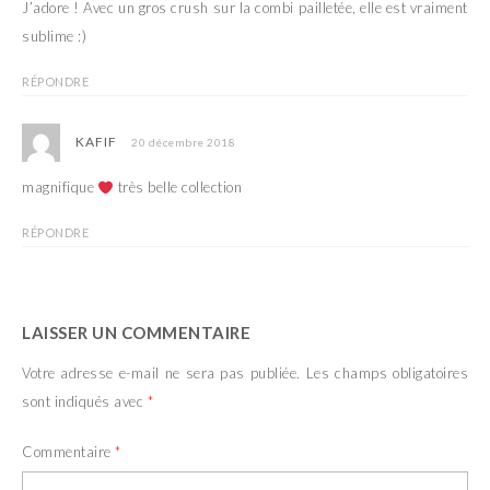
e
l
J’adore ! Avec un gros crush sur la combi pailletée, elle est vraiment
f
e
e
f
sublime :)
n
e
ê
n
t
ê
RÉPONDRE
r
t
e
r
)
e
)
KAFIF
20 décembre 2018
magnifique
très belle collection
RÉPONDRE
LAISSER UN COMMENTAIRE
Votre adresse e-mail ne sera pas publiée.
Les champs obligatoires
sont indiqués avec
*
Commentaire
*