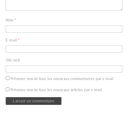
f
e
e
f
n
e
ê
n
t
ê
Nom
*
r
t
e
r
)
e
)
E-mail
*
Site web
Prévenez-moi de tous les nouveaux commentaires par e-mail.
Prévenez-moi de tous les nouveaux articles par e-mail.