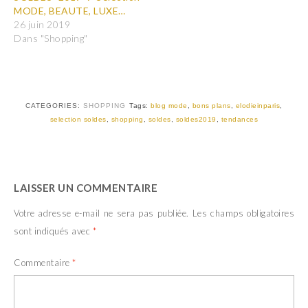
a
a
MODE, BEAUTE, LUXE…
g
g
e
e
26 juin 2019
r
r
Dans "Shopping"
s
s
u
u
r
r
T
F
w
a
i
c
t
e
t
b
CATEGORIES:
SHOPPING
Tags:
blog mode
,
bons plans
,
elodieinparis
,
e
o
r
o
selection soldes
,
shopping
,
soldes
,
soldes2019
,
tendances
(
k
o
(
u
o
v
u
r
v
e
r
d
e
LAISSER UN COMMENTAIRE
a
d
n
a
s
n
Votre adresse e-mail ne sera pas publiée.
Les champs obligatoires
u
s
n
u
sont indiqués avec
*
e
n
n
e
o
n
u
o
Commentaire
*
v
u
e
v
l
e
l
l
e
l