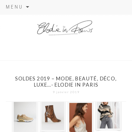
Aller
MENU
au
contenu
elodie in
paris
SOLDES 2019 – MODE, BEAUTÉ, DÉCO,
LUXE…- ELODIE IN PARIS
9 janvier 2019