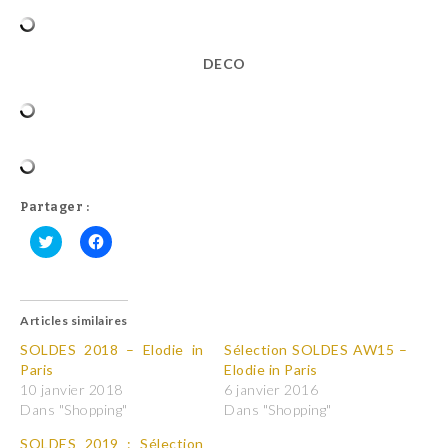
DECO
Partager :
C
C
l
l
i
i
q
q
u
u
Articles similaires
e
e
z
z
p
p
SOLDES 2018 – Elodie in
Sélection SOLDES AW15 –
o
o
Paris
Elodie in Paris
u
u
r
r
10 janvier 2018
6 janvier 2016
p
p
Dans "Shopping"
Dans "Shopping"
a
a
r
r
t
t
SOLDES 2019 : Sélection