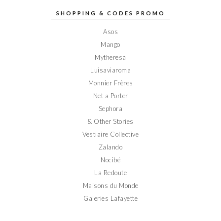
Elodieinparis
Elodieinparis
Elodieinparis
Elodieinparis
Elodieinparis
sur
sur
sur
sur
sur
SHOPPING & CODES PROMO
Facebook
Twitter
Instagram
Pinterest
YouTube
Asos
Mango
Mytheresa
Luisaviaroma
Monnier Frères
Net a Porter
Sephora
& Other Stories
Vestiaire Collective
Zalando
Nocibé
La Redoute
Maisons du Monde
Galeries Lafayette