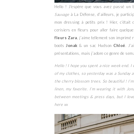
Hello ! J’espère que vous avez passé un 
Sauvage
à La Défense, d’ailleurs, je partici
mon dressing à petits prix ! Hier, c’était 
cerisiers en fleurs pour aller faire quelq
fleurs Zara
, j’aime tellement son imprimé r
boots
Jonak
& un sac Hudson
Chloé
. J’
présentations, mais j’adore ce genre de sema
Hello ! I hope you spent a nice week end. I
of my clothes, so yesterday was a Sunday at
the cherry blossom trees. So beautiful ! I’m 
linen, my favorite. I’m wearing it with J
between meetings & press days, but I love
here xx