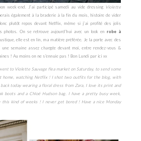
bon week-end. J’ai participé samedi au vide dressing
Violette
perais également à la braderie à la fin du mois, histoire de vider
donc plutôt repos devant Netflix, même si j’ai profité des jolis
ues photos. On se retrouve aujourd’hui avec un look en
robe à
ustique, elle est en lin, ma matière préférée. Je la porte avec des
ai une semaine assez chargée devant moi, entre rendez-vous &
ines ! Au moins on ne s’ennuie pas ! Bon Lundi par ici xx
 went to Violette Sauvage flea market on Saturday, to send some
 home, watching Netflix ! I shot two outfits for the blog, with
back today wearing a floral dress from Zara, I love its print and
onak boots and a Chloé Hudson bag. I have a pretty busy week,
 this kind of weeks ! I never get bored ! Have a nice Monday