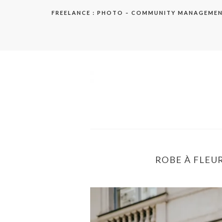
Aller
FREELANCE : PHOTO – COMMUNITY MANAGEME
au
contenu
elodie
ROBE À FLEUR