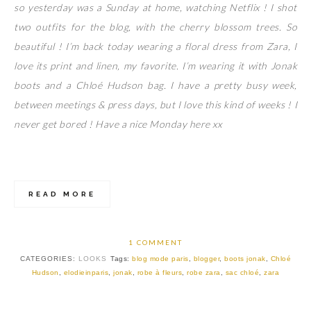
so yesterday was a Sunday at home, watching Netflix ! I shot
two outfits for the blog, with the cherry blossom trees. So
beautiful ! I’m back today wearing a floral dress from Zara, I
love its print and linen, my favorite. I’m wearing it with Jonak
boots and a Chloé Hudson bag. I have a pretty busy week,
between meetings & press days, but I love this kind of weeks ! I
never get bored ! Have a nice Monday here xx
READ MORE
1 COMMENT
CATEGORIES:
LOOKS
Tags:
blog mode paris
,
blogger
,
boots jonak
,
Chloé
Hudson
,
elodieinparis
,
jonak
,
robe à fleurs
,
robe zara
,
sac chloé
,
zara