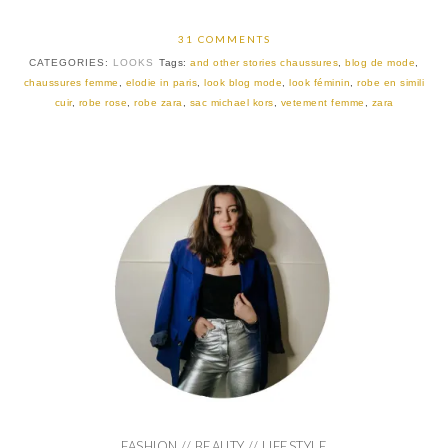
31 COMMENTS
CATEGORIES:
LOOKS
Tags:
and other stories chaussures
,
blog de mode
,
chaussures femme
,
elodie in paris
,
look blog mode
,
look féminin
,
robe en simili
cuir
,
robe rose
,
robe zara
,
sac michael kors
,
vetement femme
,
zara
FASHION // BEAUTY // LIFESTYLE