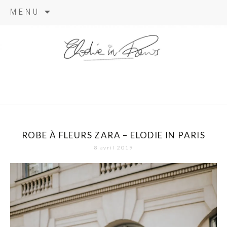
Aller
MENU
au
contenu
elodie in
paris
ROBE À FLEURS ZARA – ELODIE IN PARIS
8 avril 2019