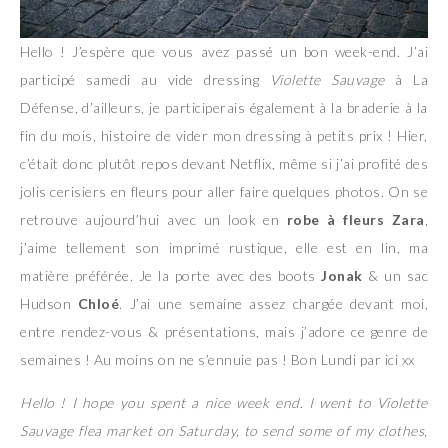
Hello ! J’espère que vous avez passé un bon week-end. J’ai
participé samedi au vide dressing
Violette Sauvage
à La
Défense, d’ailleurs, je participerais également à la braderie à la
fin du mois, histoire de vider mon dressing à petits prix ! Hier,
c’était donc plutôt repos devant Netflix, même si j’ai profité des
jolis cerisiers en fleurs pour aller faire quelques photos. On se
retrouve aujourd’hui avec un look en
robe à fleurs Zara
,
j’aime tellement son imprimé rustique, elle est en lin, ma
matière préférée. Je la porte avec des boots
Jonak
& un sac
Hudson
Chloé
. J’ai une semaine assez chargée devant moi,
entre rendez-vous & présentations, mais j’adore ce genre de
semaines ! Au moins on ne s’ennuie pas ! Bon Lundi par ici xx
Hello ! I hope you spent a nice week end. I went to Violette
Sauvage flea market on Saturday, to send some of my clothes,