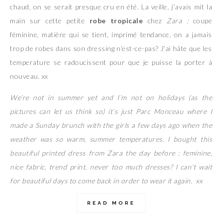
chaud, on se serait presque cru en été. La veille, j’avais mit la
main sur cette petite
robe tropicale
chez
Zara :
coupe
féminine, matière qui se tient, imprimé tendance, on a jamais
trop de robes dans son dressing n’est-ce-pas? J’ai hâte que les
temperature se radoucissent pour que je puisse la porter à
nouveau. xx
We’re not in summer yet and I’m not on holidays (as the
pictures can let us think so) it’s just Parc Monceau where I
made a Sunday brunch with the girls a few days ago when the
weather was so warm, summer temperatures. I bought this
beautiful printed dress from Zara the day before : feminine,
nice fabric, trend print, never too much dresses? I can’t wait
for beautiful days to come back in order to wear it again. xx
READ MORE