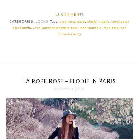
18 COMMENTS
CATEGORIES:
LOOKS
Tags:
blog mode paris
,
elodie in paris
,
lunettes de
soleil prada
,
robe imprimee palmiers zara
,
robe tropicale
,
robe zara
,
sac
lancaster betty
LA ROBE ROSE – ELODIE IN PARIS
24 février 2014