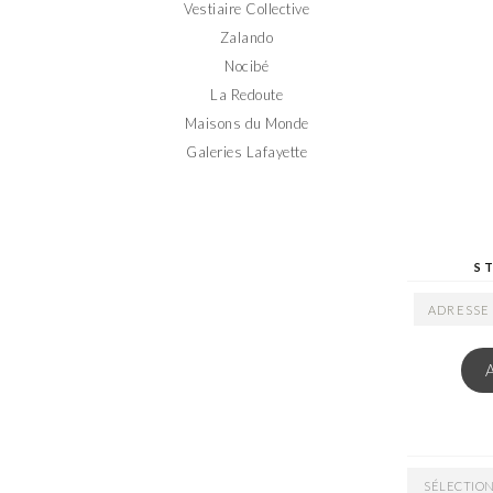
Vestiaire Collective
Zalando
Nocibé
La Redoute
Maisons du Monde
Galeries Lafayette
S
ADRESSE
EMAIL
ARCHIVES