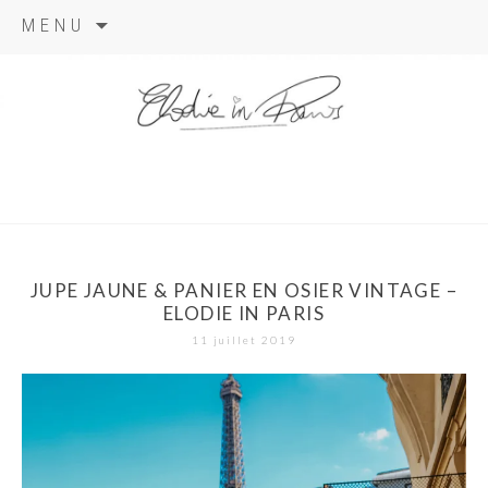
Aller
MENU
au
contenu
elodie in
paris
JUPE JAUNE & PANIER EN OSIER VINTAGE –
ELODIE IN PARIS
11 juillet 2019