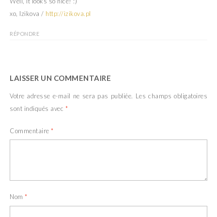
Well, it looks so nice! :)
)
e
)
xo, Izikova /
http://izikova.pl
RÉPONDRE
LAISSER UN COMMENTAIRE
Votre adresse e-mail ne sera pas publiée.
Les champs obligatoires
sont indiqués avec
*
Commentaire
*
Nom
*