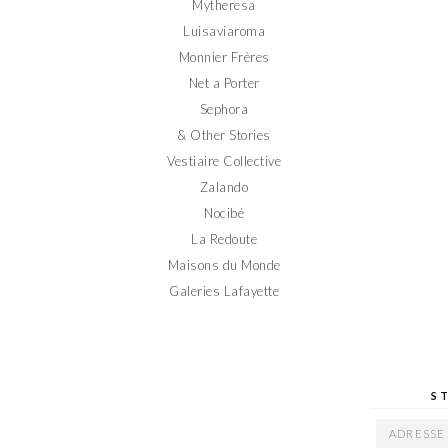
Mytheresa
Luisaviaroma
Monnier Frères
Net a Porter
Sephora
& Other Stories
Vestiaire Collective
Zalando
Nocibé
La Redoute
Maisons du Monde
Galeries Lafayette
S
ADRESSE