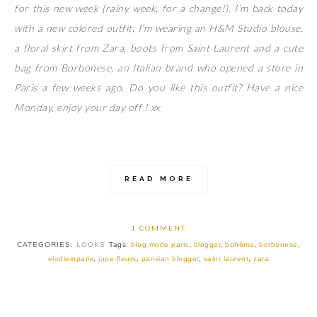
for this new week (rainy week, for a change!). I’m back today
with a new colored outfit, I’m wearing an H&M Studio blouse,
a floral skirt from Zara, boots from Saint Laurent and a cute
bag from Borbonese, an Italian brand who opened a store in
Paris a few weeks ago. Do you like this outfit? Have a nice
Monday, enjoy your day off ! xx
READ MORE
1 COMMENT
CATEGORIES:
LOOKS
Tags:
blog mode paris
,
blogger
,
bohème
,
borbonese
,
elodieinparis
,
jupe fleurs
,
parisian blogger
,
saint laurent
,
zara