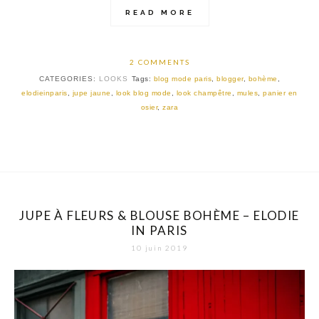
READ MORE
2 COMMENTS
CATEGORIES:
LOOKS
Tags:
blog mode paris
,
blogger
,
bohème
,
elodieinparis
,
jupe jaune
,
look blog mode
,
look champêtre
,
mules
,
panier en
osier
,
zara
JUPE À FLEURS & BLOUSE BOHÈME – ELODIE
IN PARIS
10 juin 2019