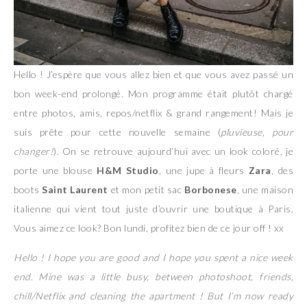
Hello ! J’espère que vous allez bien et que vous avez passé un
bon week-end prolongé. Mon programme était plutôt chargé
entre photos, amis, repos/netflix & grand rangement! Mais je
suis prête pour cette nouvelle semaine (
pluvieuse, pour
changer!
). On se retrouve aujourd’hui avec un look coloré, je
porte une blouse
H&M Studio
, une jupe à fleurs
Zara
, des
boots
Saint Laurent
et mon petit sac
Borbonese
, une maison
italienne qui vient tout juste d’ouvrir une boutique à Paris.
Vous aimez ce look? Bon lundi, profitez bien de ce jour off ! xx
Hello ! I hope you are good and I hope you spent a nice week
end. Mine was a little busy, between photoshoot, friends,
chill/Netflix and cleaning the apartment ! But I’m now ready