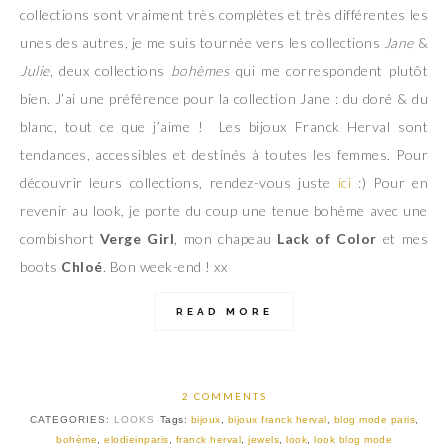
collections sont vraiment très complètes et très différentes les
unes des autres, je me suis tournée vers les collections
Jane
&
Julie
, deux collections
bohèmes
qui me correspondent plutôt
bien. J’ai une préférence pour la collection Jane : du doré & du
blanc, tout ce que j’aime ! Les bijoux Franck Herval sont
tendances, accessibles et destinés à toutes les femmes. Pour
découvrir leurs collections, rendez-vous juste
ici
:) Pour en
revenir au look, je porte du coup une tenue bohème avec une
combishort
Verge Girl
, mon chapeau
Lack of Color
et mes
boots
Chloé
. Bon week-end ! xx
READ MORE
2 COMMENTS
CATEGORIES:
LOOKS
Tags:
bijoux
,
bijoux franck herval
,
blog mode paris
,
bohème
,
elodieinparis
,
franck herval
,
jewels
,
look
,
look blog mode