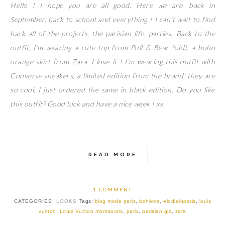
Hello ! I hope you are all good. Here we are, back in
September, back to school and everything ! I can’t wait to find
back all of the projects, the parisian life, parties…Back to the
outfit, I’m wearing a cute top from Pull & Bear (old), a boho
orange skirt from Zara, I love it ! I’m wearing this outfit with
Converse sneakers, a limited edition from the brand, they are
so cool, I just ordered the same in black edition. Do you like
this outfit? Good luck and have a nice week ! xx
READ MORE
1 COMMENT
CATEGORIES:
LOOKS
Tags:
blog mode paris
,
bohème
,
elodieinparis
,
louis
vuitton
,
Louis Vuitton montsouris
,
paris
,
parisian girl
,
zara