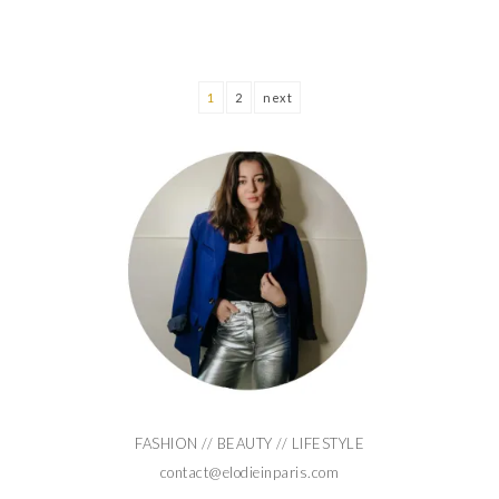
1
2
next
FASHION // BEAUTY // LIFESTYLE
contact@elodieinparis.com