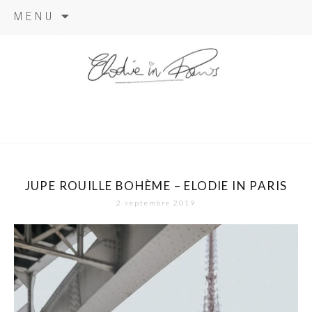
Aller
MENU
au
contenu
elodie in
paris
JUPE ROUILLE BOHÈME – ELODIE IN PARIS
2 septembre 2019