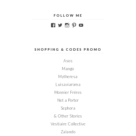
FOLLOW ME
Voir
Voir
Voir
Voir
Voir
le
le
le
le
le
profil
profil
profil
profil
profil
de
de
de
de
de
Elodieinparis
Elodieinparis
Elodieinparis
Elodieinparis
Elodieinparis
sur
sur
sur
sur
sur
SHOPPING & CODES PROMO
Facebook
Twitter
Instagram
Pinterest
YouTube
Asos
Mango
Mytheresa
Luisaviaroma
Monnier Frères
Net a Porter
Sephora
& Other Stories
Vestiaire Collective
Zalando