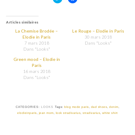
C
C
l
l
i
i
q
q
u
u
Articles similaires
e
e
z
z
p
p
La Chemise Brodée –
Le Rouge – Elodie in Paris
o
o
Elodie in Paris
30 mars 2018
u
u
r
r
7 mars 2018
Dans "Looks"
p
p
Dans "Looks"
a
a
r
r
t
t
Green mood – Elodie in
a
a
Paris
g
g
e
e
16 mars 2018
r
r
Dans "Looks"
s
s
u
u
r
r
T
F
w
a
i
c
t
e
t
b
CATEGORIES:
LOOKS
Tags:
blog mode paris
,
dad shoes
,
denim
,
e
o
r
o
elodieinparis
,
jean mom
,
look stradivarius
,
stradivarius
,
white shirt
(
k
o
(
u
o
v
u
r
v