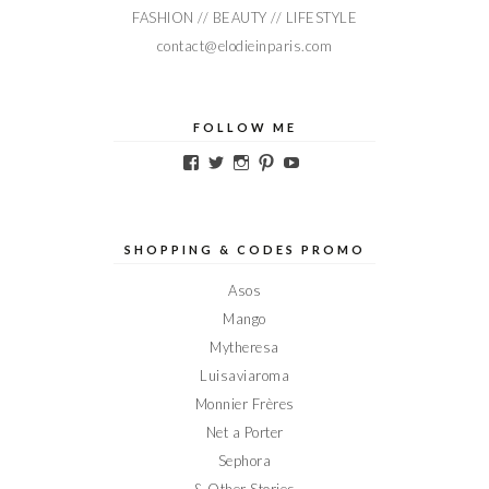
FASHION // BEAUTY // LIFESTYLE
contact@elodieinparis.com
FOLLOW ME
Voir
Voir
Voir
Voir
Voir
le
le
le
le
le
profil
profil
profil
profil
profil
de
de
de
de
de
Elodieinparis
Elodieinparis
Elodieinparis
Elodieinparis
Elodieinparis
sur
sur
sur
sur
sur
SHOPPING & CODES PROMO
Facebook
Twitter
Instagram
Pinterest
YouTube
Asos
Mango
Mytheresa
Luisaviaroma
Monnier Frères
Net a Porter
Sephora
& Other Stories