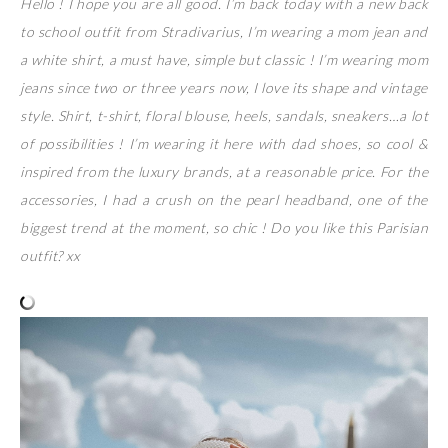
Hello ! I hope you are all good. I’m back today with a new back
to school outfit from Stradivarius, I’m wearing a mom jean and
a white shirt, a must have, simple but classic ! I’m wearing mom
jeans since two or three years now, I love its shape and vintage
style. Shirt, t-shirt, floral blouse, heels, sandals, sneakers…a lot
of possibilities ! I’m wearing it here with dad shoes, so cool &
inspired from the luxury brands, at a reasonable price. For the
accessories, I had a crush on the pearl headband, one of the
biggest trend at the moment, so chic ! Do you like this Parisian
outfit? xx