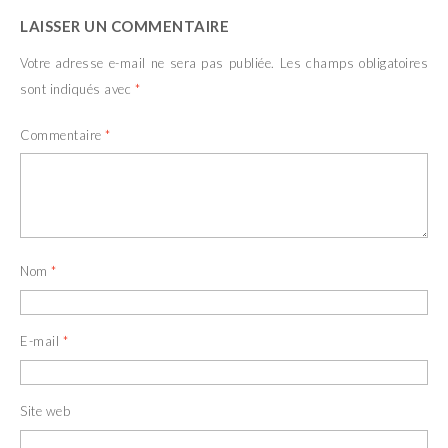
e
r
d
e
LAISSER UN COMMENTAIRE
a
d
n
a
s
n
Votre adresse e-mail ne sera pas publiée.
Les champs obligatoires
u
s
n
u
sont indiqués avec
*
e
n
n
e
o
n
u
o
Commentaire
*
v
u
e
v
l
e
l
l
e
l
f
e
e
f
n
e
ê
n
t
ê
Nom
*
r
t
e
r
)
e
)
E-mail
*
Site web