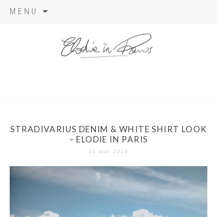
Aller
MENU
au
contenu
elodie in
paris
STRADIVARIUS DENIM & WHITE SHIRT LOOK
– ELODIE IN PARIS
26 août 2019