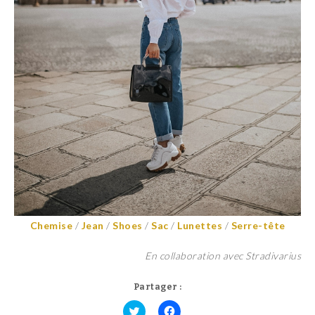
Chemise
/
Jean
/
Shoes
/
Sac
/
Lunettes
/
Serre-tête
En collaboration avec Stradivarius
Partager :