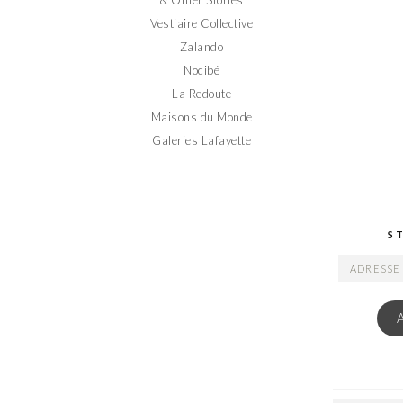
Vestiaire Collective
Zalando
Nocibé
La Redoute
Maisons du Monde
Galeries Lafayette
S
ADRESSE
EMAIL