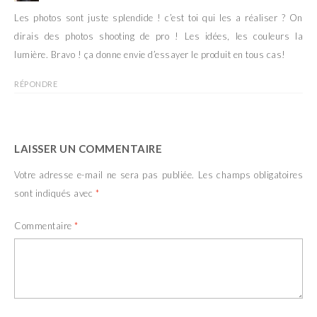
e
v
l
e
Les photos sont juste splendide ! c’est toi qui les a réaliser ? On
l
l
e
l
dirais des photos shooting de pro ! Les idées, les couleurs la
f
e
e
f
lumière. Bravo ! ça donne envie d’essayer le produit en tous cas!
n
e
ê
n
t
ê
r
t
RÉPONDRE
e
r
)
e
)
LAISSER UN COMMENTAIRE
Votre adresse e-mail ne sera pas publiée.
Les champs obligatoires
sont indiqués avec
*
Commentaire
*