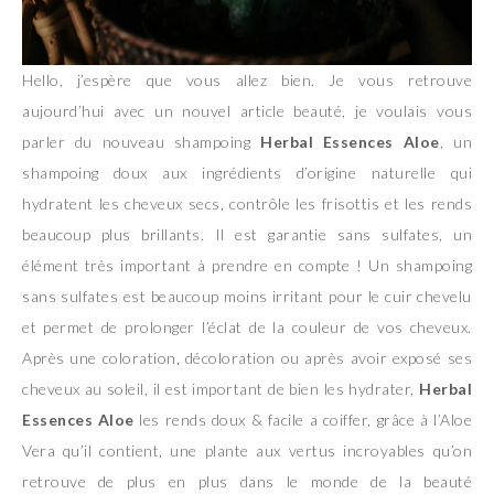
Hello, j’espère que vous allez bien. Je vous retrouve
aujourd’hui avec un nouvel article beauté, je voulais vous
parler du nouveau shampoing
Herbal Essences Aloe
, un
shampoing doux aux ingrédients d’origine naturelle qui
hydratent les cheveux secs, contrôle les frisottis et les rends
beaucoup plus brillants. Il est garantie sans sulfates, un
élément très important à prendre en compte ! Un shampoing
sans sulfates est beaucoup moins irritant pour le cuir chevelu
et permet de prolonger l’éclat de la couleur de vos cheveux.
Après une coloration, décoloration ou après avoir exposé ses
cheveux au soleil, il est important de bien les hydrater,
Herbal
Essences Aloe
les rends doux & facile a coiffer, grâce à l’Aloe
Vera qu’il contient, une plante aux vertus incroyables qu’on
retrouve de plus en plus dans le monde de la beauté