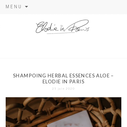
Aller
MENU
au
contenu
elodie in
paris
SHAMPOING HERBAL ESSENCES ALOE –
ELODIE IN PARIS
25 juin 2020