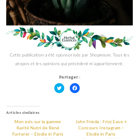
Cette publication a été sponsorisée par Shopmium. Tous les
propos et les opinions qui précèdent m’appartiennent.
Partager :
C
C
l
l
i
i
q
q
u
u
Articles similaires
e
e
z
z
p
p
Mon avis sur la gamme
John Frieda : Frizz Ease +
o
o
Karité Nutri de René
Concours Instagram –
u
u
r
r
Furterer – Elodie in Paris
Elodie in Paris
p
p