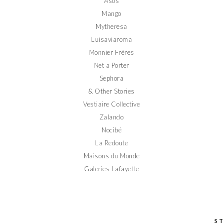
Asos
Mango
Mytheresa
Luisaviaroma
Monnier Frères
Net a Porter
Sephora
& Other Stories
Vestiaire Collective
Zalando
Nocibé
La Redoute
Maisons du Monde
Galeries Lafayette
S