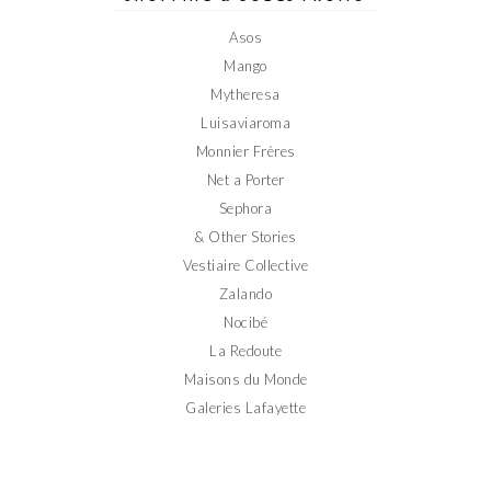
Facebook
Twitter
Instagram
Pinterest
YouTube
Asos
Mango
Mytheresa
Luisaviaroma
Monnier Frères
Net a Porter
Sephora
& Other Stories
Vestiaire Collective
Zalando
Nocibé
La Redoute
Maisons du Monde
Galeries Lafayette