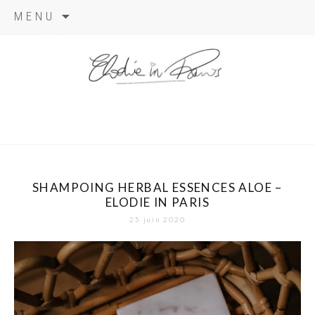
Aller
MENU
au
contenu
elodie in
paris
SHAMPOING HERBAL ESSENCES ALOE –
ELODIE IN PARIS
25 juin 2020