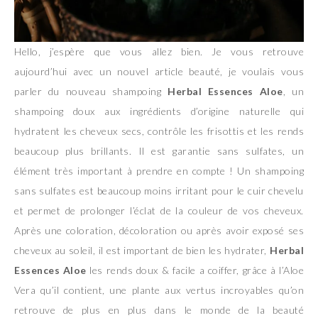
Hello, j’espère que vous allez bien. Je vous retrouve
aujourd’hui avec un nouvel article beauté, je voulais vous
parler du nouveau shampoing
Herbal Essences Aloe
, un
shampoing doux aux ingrédients d’origine naturelle qui
hydratent les cheveux secs, contrôle les frisottis et les rends
beaucoup plus brillants. Il est garantie sans sulfates, un
élément très important à prendre en compte ! Un shampoing
sans sulfates est beaucoup moins irritant pour le cuir chevelu
et permet de prolonger l’éclat de la couleur de vos cheveux.
Après une coloration, décoloration ou après avoir exposé ses
cheveux au soleil, il est important de bien les hydrater,
Herbal
Essences Aloe
les rends doux & facile a coiffer, grâce à l’Aloe
Vera qu’il contient, une plante aux vertus incroyables qu’on
retrouve de plus en plus dans le monde de la beauté