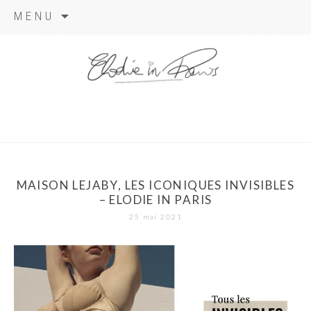
Aller
MENU
au
contenu
elodie in
paris
MAISON LEJABY, LES ICONIQUES INVISIBLES
– ELODIE IN PARIS
25 mai 2021