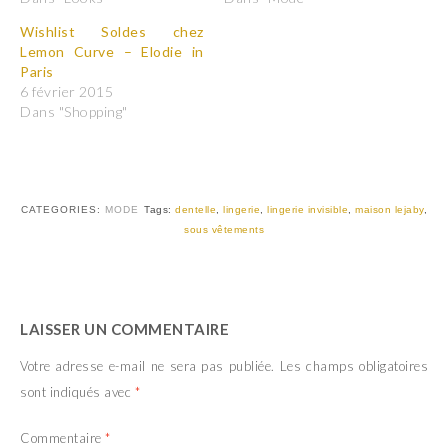
a
a
r
r
t
t
Wishlist Soldes chez
a
a
Lemon Curve – Elodie in
g
g
e
e
Paris
r
r
6 février 2015
s
s
u
u
Dans "Shopping"
r
r
T
F
w
a
i
c
t
e
t
b
e
o
r
o
CATEGORIES:
MODE
Tags:
dentelle
,
lingerie
,
lingerie invisible
,
maison lejaby
,
(
k
sous vêtements
o
(
u
o
v
u
r
v
e
r
d
e
a
d
n
a
LAISSER UN COMMENTAIRE
s
n
u
s
n
u
Votre adresse e-mail ne sera pas publiée.
Les champs obligatoires
e
n
n
e
sont indiqués avec
*
o
n
u
o
v
u
Commentaire
*
e
v