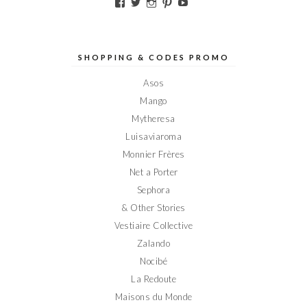
Voir
Voir
Voir
Voir
Voir
le
le
le
le
le
profil
profil
profil
profil
profil
de
de
de
de
de
Elodieinparis
Elodieinparis
Elodieinparis
Elodieinparis
Elodieinparis
sur
sur
sur
sur
sur
SHOPPING & CODES PROMO
Facebook
Twitter
Instagram
Pinterest
YouTube
Asos
Mango
Mytheresa
Luisaviaroma
Monnier Frères
Net a Porter
Sephora
& Other Stories
Vestiaire Collective
Zalando
Nocibé
La Redoute
Maisons du Monde