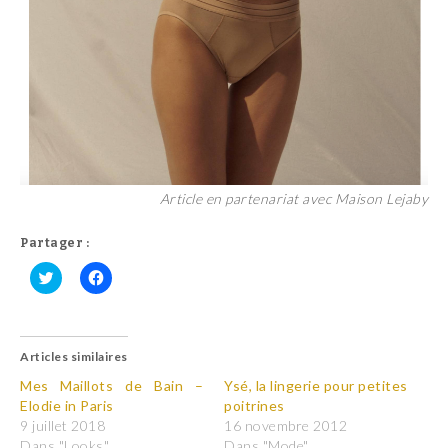
Article en partenariat avec Maison Lejaby
Partager :
C
C
l
l
i
i
q
q
u
u
Articles similaires
e
e
z
z
p
p
Mes Maillots de Bain –
Ysé, la lingerie pour petites
o
o
Elodie in Paris
poitrines
u
u
r
r
9 juillet 2018
16 novembre 2012
p
p
Dans "Looks"
Dans "Mode"