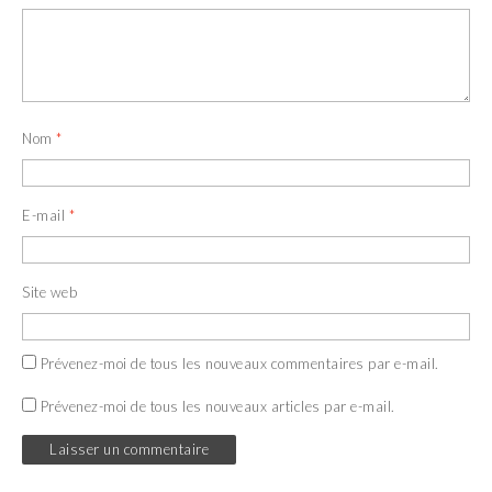
l
e
l
l
e
l
f
e
e
f
n
e
ê
n
t
ê
r
t
e
r
Nom
*
)
e
)
E-mail
*
Site web
Prévenez-moi de tous les nouveaux commentaires par e-mail.
Prévenez-moi de tous les nouveaux articles par e-mail.