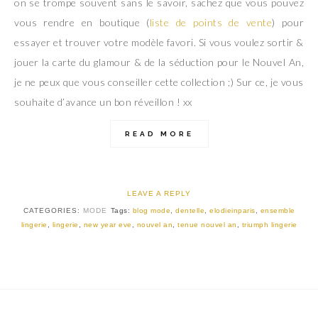
on se trompe souvent sans le savoir, sachez que vous pouvez
vous rendre en boutique (
liste de points de vente
) pour
essayer et trouver votre modèle favori. Si vous voulez sortir &
jouer la carte du glamour & de la séduction pour le Nouvel An,
je ne peux que vous conseiller cette collection ;) Sur ce, je vous
souhaite d’avance un bon réveillon ! xx
READ MORE
LEAVE A REPLY
CATEGORIES:
MODE
Tags:
blog mode
,
dentelle
,
elodieinparis
,
ensemble
lingerie
,
lingerie
,
new year eve
,
nouvel an
,
tenue nouvel an
,
triumph lingerie