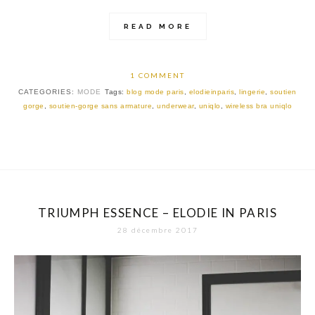
READ MORE
1 COMMENT
CATEGORIES:
MODE
Tags:
blog mode paris
,
elodieinparis
,
lingerie
,
soutien
gorge
,
soutien-gorge sans armature
,
underwear
,
uniqlo
,
wireless bra uniqlo
TRIUMPH ESSENCE – ELODIE IN PARIS
28 décembre 2017