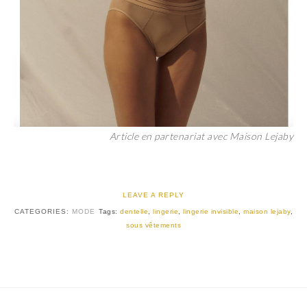
Article en partenariat avec Maison Lejaby
LEAVE A REPLY
CATEGORIES:
MODE
Tags:
dentelle
,
lingerie
,
lingerie invisible
,
maison lejaby
,
sous vêtements