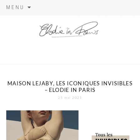
Aller
MENU
au
contenu
elodie in
paris
MAISON LEJABY, LES ICONIQUES INVISIBLES
– ELODIE IN PARIS
25 mai 2021