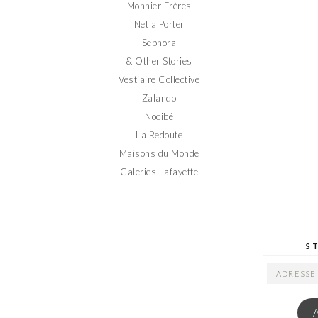
Monnier Frères
Net a Porter
Sephora
& Other Stories
Vestiaire Collective
Zalando
Nocibé
La Redoute
Maisons du Monde
Galeries Lafayette
S
ADRESSE
EMAIL