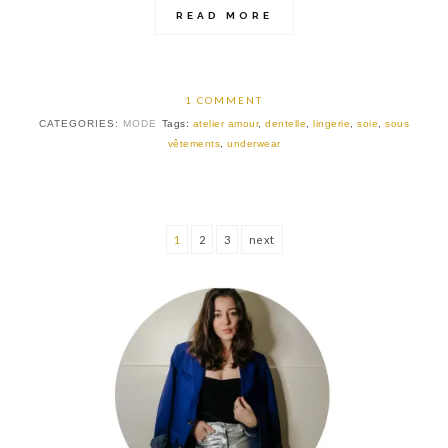
READ MORE
1 COMMENT
CATEGORIES:
MODE
Tags:
atelier amour
,
dentelle
,
lingerie
,
soie
,
sous
vêtements
,
underwear
1
2
3
next