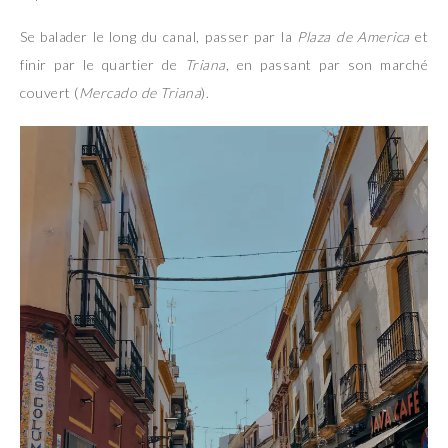
Se balader le long du canal, passer par la
Plaza de America
et
finir par le quartier de
Triana
, en passant par son marché
couvert (
Mercado de Triana
).