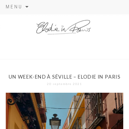
Aller
MENU
au
contenu
elodie in
paris
UN WEEK-END À SÉVILLE – ELODIE IN PARIS
20 septembre 2021