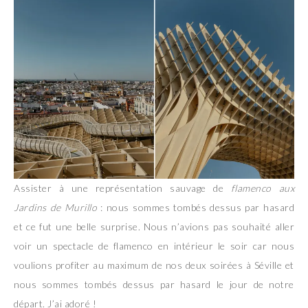
Assister à une représentation sauvage de
flamenco aux
Jardins de Murillo
: nous sommes tombés dessus par hasard
et ce fut une belle surprise. Nous n’avions pas souhaité aller
voir un spectacle de flamenco en intérieur le soir car nous
voulions profiter au maximum de nos deux soirées à Séville et
nous sommes tombés dessus par hasard le jour de notre
départ. J’ai adoré !