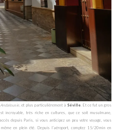
n
Andalousie
, et plus particulièrement à
Séville
. Et ce fut un gros
st incroyable, très riche en cultures, que ce soit musulmane,
’accès depuis Paris, si vous anticipez un peu votre voyage, vous
, même en plein été. Depuis l’aéroport, comptez 15/20min en