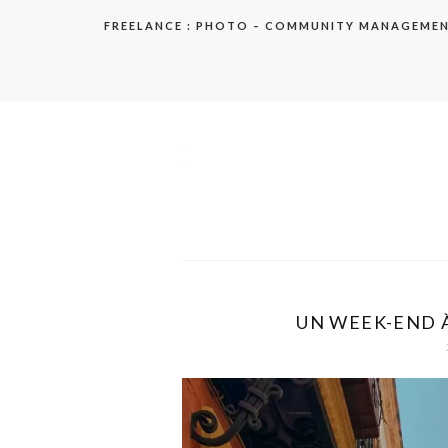
Aller
FREELANCE : PHOTO – COMMUNITY MANAGEME
au
contenu
elodie
UN WEEK-END À 