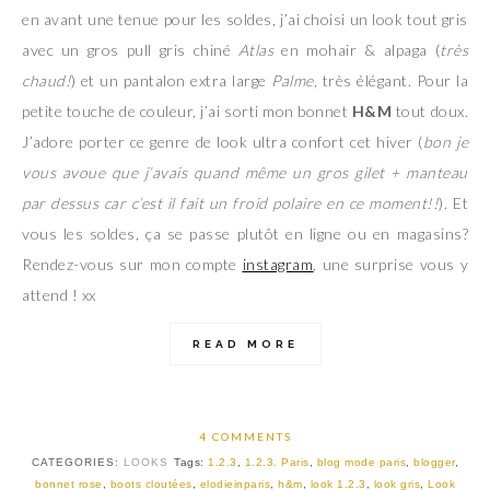
en avant une tenue pour les soldes, j’ai choisi un look tout gris
avec un gros pull gris chiné
Atlas
en mohair & alpaga (
très
chaud!
) et un pantalon extra large
Palme,
très élégant. Pour la
petite touche de couleur, j’ai sorti mon bonnet
H&M
tout doux.
J’adore porter ce genre de look ultra confort cet hiver (
bon je
vous avoue que j’avais quand même un gros gilet + manteau
par dessus car c’est il fait un froid polaire en ce moment!!
). Et
vous les soldes, ça se passe plutôt en ligne ou en magasins?
Rendez-vous sur mon compte
instagram
, une surprise vous y
attend ! xx
READ MORE
4 COMMENTS
CATEGORIES:
LOOKS
Tags:
1.2.3
,
1.2.3. Paris
,
blog mode paris
,
blogger
,
bonnet rose
,
boots cloutées
,
elodieinparis
,
h&m
,
look 1.2.3
,
look gris
,
Look