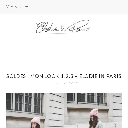
Aller
MENU
au
contenu
elodie in
paris
SOLDES : MON LOOK 1.2.3 – ELODIE IN PARIS
11 janvier 2017