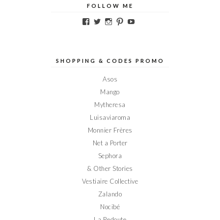
FOLLOW ME
Voir
Voir
Voir
Voir
Voir
le
le
le
le
le
profil
profil
profil
profil
profil
de
de
de
de
de
Elodieinparis
Elodieinparis
Elodieinparis
Elodieinparis
Elodieinparis
sur
sur
sur
sur
sur
SHOPPING & CODES PROMO
Facebook
Twitter
Instagram
Pinterest
YouTube
Asos
Mango
Mytheresa
Luisaviaroma
Monnier Frères
Net a Porter
Sephora
& Other Stories
Vestiaire Collective
Zalando
Nocibé
La Redoute