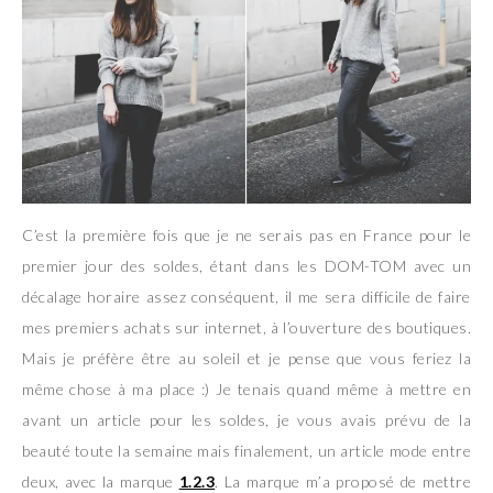
C’est la première fois que je ne serais pas en France pour le
premier jour des soldes, étant dans les DOM-TOM avec un
décalage horaire assez conséquent, il me sera difficile de faire
mes premiers achats sur internet, à l’ouverture des boutiques.
Mais je préfère être au soleil et je pense que vous feriez la
même chose à ma place :) Je tenais quand même à mettre en
avant un article pour les soldes, je vous avais prévu de la
beauté toute la semaine mais finalement, un article mode entre
deux, avec la marque
1.2.3
. La marque m’a proposé de mettre