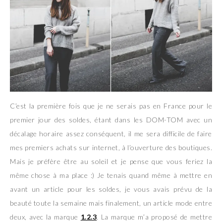
C’est la première fois que je ne serais pas en France pour le
premier jour des soldes, étant dans les DOM-TOM avec un
décalage horaire assez conséquent, il me sera difficile de faire
mes premiers achats sur internet, à l’ouverture des boutiques.
Mais je préfère être au soleil et je pense que vous feriez la
même chose à ma place :) Je tenais quand même à mettre en
avant un article pour les soldes, je vous avais prévu de la
beauté toute la semaine mais finalement, un article mode entre
deux, avec la marque
1.2.3
. La marque m’a proposé de mettre