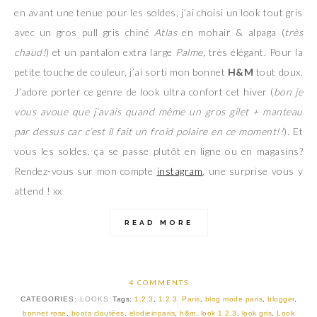
en avant une tenue pour les soldes, j’ai choisi un look tout gris
avec un gros pull gris chiné
Atlas
en mohair & alpaga (
très
chaud!
) et un pantalon extra large
Palme,
très élégant. Pour la
petite touche de couleur, j’ai sorti mon bonnet
H&M
tout doux.
J’adore porter ce genre de look ultra confort cet hiver (
bon je
vous avoue que j’avais quand même un gros gilet + manteau
par dessus car c’est il fait un froid polaire en ce moment!!
). Et
vous les soldes, ça se passe plutôt en ligne ou en magasins?
Rendez-vous sur mon compte
instagram
, une surprise vous y
attend ! xx
READ MORE
4 COMMENTS
CATEGORIES:
LOOKS
Tags:
1.2.3
,
1.2.3. Paris
,
blog mode paris
,
blogger
,
bonnet rose
,
boots cloutées
,
elodieinparis
,
h&m
,
look 1.2.3
,
look gris
,
Look