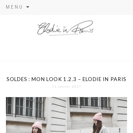
Aller
MENU
au
contenu
elodie in
paris
SOLDES : MON LOOK 1.2.3 – ELODIE IN PARIS
11 janvier 2017