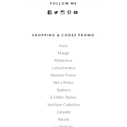
FOLLOW ME
Voir
Voir
Voir
Voir
Voir
le
le
le
le
le
profil
profil
profil
profil
profil
de
de
de
de
de
Elodieinparis
Elodieinparis
Elodieinparis
Elodieinparis
Elodieinparis
sur
sur
sur
sur
sur
SHOPPING & CODES PROMO
Facebook
Twitter
Instagram
Pinterest
YouTube
Asos
Mango
Mytheresa
Luisaviaroma
Monnier Frères
Net a Porter
Sephora
& Other Stories
Vestiaire Collective
Zalando
Nocibé
La Redoute