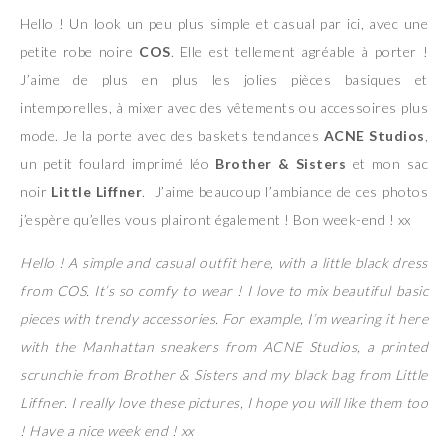
Hello ! Un look un peu plus simple et casual par ici, avec une
petite robe noire
COS
. Elle est tellement agréable à porter !
J’aime de plus en plus les jolies pièces basiques et
intemporelles, à mixer avec des vêtements ou accessoires plus
mode. Je la porte avec des baskets tendances
ACNE Studios
,
un petit foulard imprimé léo
Brother & Sisters
et mon sac
noir
Little Liffner
. J’aime beaucoup l’ambiance de ces photos
j’espère qu’elles vous plairont également ! Bon week-end ! xx
Hello ! A simple and casual outfit here, with a little black dress
from COS. It’s so comfy to wear ! I love to mix beautiful basic
pieces with trendy accessories. For example, I’m wearing it here
with the Manhattan sneakers from ACNE Studios, a printed
scrunchie from Brother & Sisters and my black bag from Little
Liffner. I really love these pictures, I hope you will like them too
! Have a nice week end ! xx