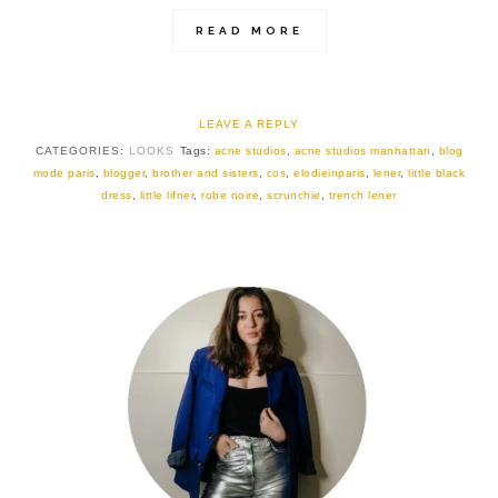
READ MORE
LEAVE A REPLY
CATEGORIES:
LOOKS
Tags:
acne studios
,
acne studios manhattan
,
blog
mode paris
,
blogger
,
brother and sisters
,
cos
,
elodieinparis
,
lener
,
little black
dress
,
little lifner
,
robe noire
,
scrunchie
,
trench lener