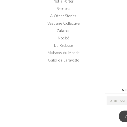
Net a Porter
Sephora
& Other Stories
Vestiaire Collective
Zalando
Nocibé
La Redoute
Maisons du Monde
Galeries Lafayette
S
ADRESSE
EMAIL