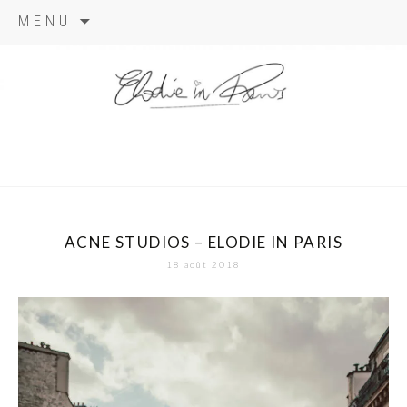
Aller
MENU
au
contenu
elodie in
paris
ACNE STUDIOS – ELODIE IN PARIS
18 août 2018