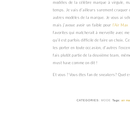
modèles de la célèbre marque à virgule, m
temps. Je vais d’ailleurs surement craquer d’
autres modèles de la marque. Je vous ai sé
mais j’avoue avoir un faible pour
l’Air Max
favorites qui matcherait à merveille avec mes
qu’il est parfois difficile de faire un choix. C
les porter en toute occasion, d’autres l’excen
fais plutôt partie de la deuxième team, mê
must have comme on dit !
Et vous ? Vous êtes fan de sneakers? Quel e
CATEGORIES:
MODE
Tags:
air m