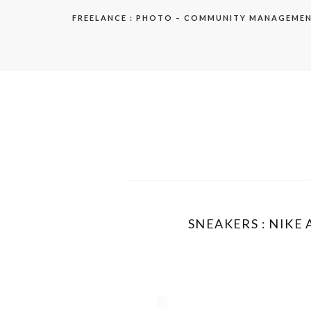
Aller
FREELANCE : PHOTO – COMMUNITY MANAGEME
au
contenu
elodie
SNEAKERS : NIKE 