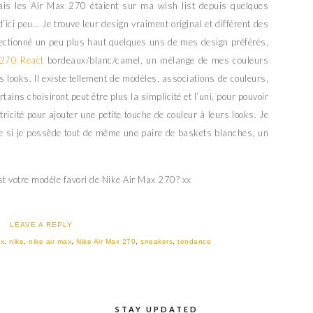
ais les Air Max 270 étaient sur ma wish list depuis quelques
ici peu… Je trouve leur design vraiment original et différent des
lectionné un peu plus haut quelques uns de mes design préférés,
 270 React
bordeaux/blanc/camel, un mélange de mes couleurs
 looks. Il existe tellement de modèles, associations de couleurs,
ertains choisiront peut être plus la simplicité et l’uni, pour pouvoir
tricité pour ajouter une petite touche de couleur à leurs looks. Je
me si je possède tout de même une paire de baskets blanches, un
st votre modèle favori de Nike Air Max 270? xx
LEAVE A REPLY
ax
,
nike
,
nike air max
,
Nike Air Max 270
,
sneakers
,
tendance
STAY UPDATED