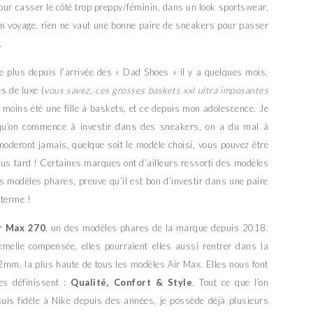
pour casser le côté trop preppy/féminin, dans un look sportswear,
on voyage, rien ne vaut une bonne paire de sneakers pour passer
.
e plus depuis l’arrivée des « Dad Shoes » il y a quelques mois,
s de luxe (
vous savez, ces grosses baskets xxl ultra imposantes
ou moins été une fille à baskets, et ce depuis mon adolescence. Je
orsqu’on commence à investir dans des sneakers, on a du mal à
moderont jamais, quelque soit le modèle choisi, vous pouvez être
lus tard ! Certaines marques ont d’ailleurs ressorti des modèles
rs modèles phares, preuve qu’il est bon d’investir dans une paire
 terme !
r Max 270
, un des modèles phares de la marque depuis 2018.
melle compensée, elles pourraient elles aussi rentrer dans la
32mm, la plus haute de tous les modèles Air Max. Elles nous font
es définissent :
Qualité, Confort & Style
. Tout ce que l’on
uis fidèle à Nike depuis des années, je possède déjà plusieurs