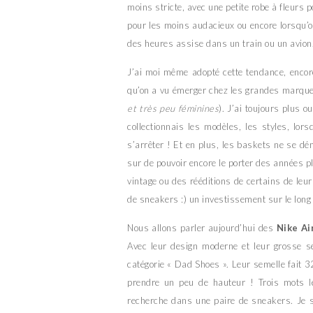
moins stricte, avec une petite robe à fleurs 
pour les moins audacieux ou encore lorsqu’
des heures assise dans un train ou un avion
J’ai moi même adopté cette tendance, encor
qu’on a vu émerger chez les grandes marque
et très peu féminines
). J’ai toujours plus 
collectionnais les modèles, les styles, l
s’arrêter ! Et en plus, les baskets ne se dé
sur de pouvoir encore le porter des années p
vintage ou des rééditions de certains de leu
de sneakers :) un investissement sur le long
Nous allons parler aujourd’hui des
Nike Ai
Avec leur design moderne et leur grosse se
catégorie « Dad Shoes ». Leur semelle fait 
prendre un peu de hauteur ! Trois mots l
recherche dans une paire de sneakers. Je s