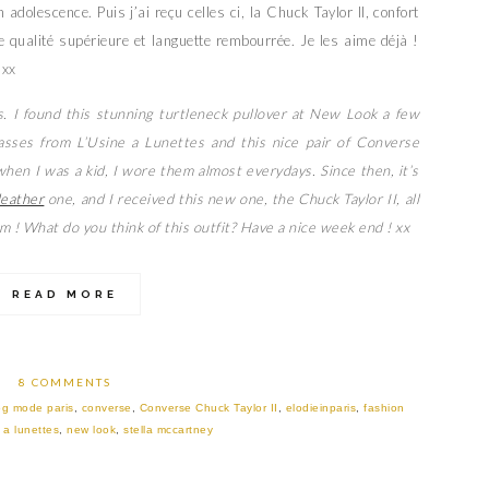
dolescence. Puis j’ai reçu celles ci, la Chuck Taylor II, confort
e qualité supérieure et languette rembourrée. Je les aime déjà !
 xx
ys. I found this stunning turtleneck pullover at New Look a few
lasses from L’Usine a Lunettes and this nice pair of Converse
hen I was a kid, I wore them almost everydays. Since then, it’s
leather
one, and I received this new one, the Chuck Taylor II, all
em ! What do you think of this outfit? Have a nice week end ! xx
READ MORE
8 COMMENTS
og mode paris
,
converse
,
Converse Chuck Taylor II
,
elodieinparis
,
fashion
e a lunettes
,
new look
,
stella mccartney