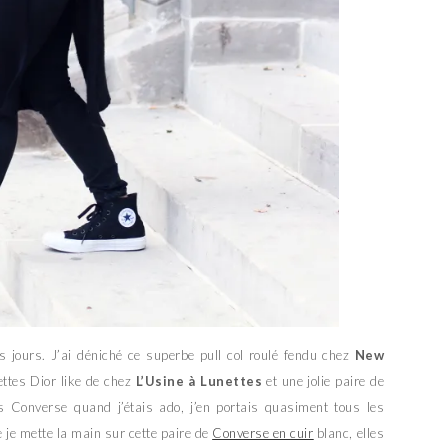
s jours. J’ai déniché ce superbe pull col roulé fendu chez
New
nettes Dior like de chez
L’Usine à Lunettes
et une jolie paire de
 Converse quand j’étais ado, j’en portais quasiment tous les
e je mette la main sur cette paire de
Converse en cuir
blanc, elles