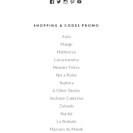
Voir
Voir
Voir
Voir
Voir
le
le
le
le
le
profil
profil
profil
profil
profil
de
de
de
de
de
Elodieinparis
Elodieinparis
Elodieinparis
Elodieinparis
Elodieinparis
sur
sur
sur
sur
sur
SHOPPING & CODES PROMO
Facebook
Twitter
Instagram
Pinterest
YouTube
Asos
Mango
Mytheresa
Luisaviaroma
Monnier Frères
Net a Porter
Sephora
& Other Stories
Vestiaire Collective
Zalando
Nocibé
La Redoute
Maisons du Monde