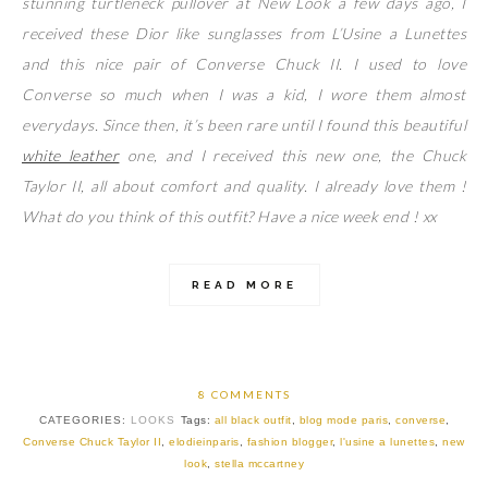
stunning turtleneck pullover at New Look a few days ago, I
received these Dior like sunglasses from L’Usine a Lunettes
and this nice pair of Converse Chuck II. I used to love
Converse so much when I was a kid, I wore them almost
everydays. Since then, it’s been rare until I found this beautiful
white leather
one, and I received this new one, the Chuck
Taylor II, all about comfort and quality. I already love them !
What do you think of this outfit? Have a nice week end ! xx
READ MORE
8 COMMENTS
CATEGORIES:
LOOKS
Tags:
all black outfit
,
blog mode paris
,
converse
,
Converse Chuck Taylor II
,
elodieinparis
,
fashion blogger
,
l'usine a lunettes
,
new
look
,
stella mccartney