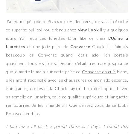
J’ai eu ma période «
all black
» ces derniers jours. J’ai déniché
ce superbe pull col roulé fendu chez
New Look
il y a quelques
jours, j’ai reçu ces lunettes Dior like de chez
L’Usine à
Lunettes
et une jolie paire de
Converse
Chuck II. J’aimais
beaucoup les Converse quand j’étais ado, j’en portais
quasiment tous les jours. Depuis, c’était très rare jusqu’à ce
que je mette la main sur cette paire de
Converse en cuir
blanc,
elles m’ont réconcilié avec les chaussures de mon adolescence.
Puis j’ai reçu celles ci, la Chuck Taylor II, confort optimal avec
sa semelle en lunarlon, toile de qualité supérieure et languette
rembourrée. Je les aime déjà ! Que pensez vous de ce look?
Bon week end ! xx
I had my « all black » period those last days. I found this