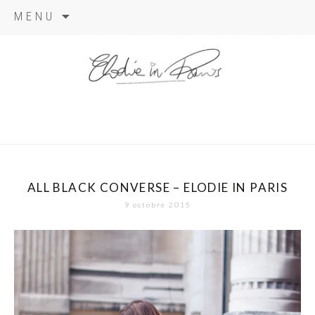
Aller
MENU
au
contenu
elodie in
paris
ALL BLACK CONVERSE – ELODIE IN PARIS
9 octobre 2015