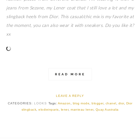
jeans from Sezane, my Lener coat that I still love a lot and my
slingback heels from Dior. This casual/chic mix is my favorite at
the moment, you can also wear it with sneakers. Do you like it?
xx
READ MORE
LEAVE A REPLY
CATEGORIES:
LOOKS
Tags:
Amazon
,
blog mode
,
blogger
,
chanel
,
dior
,
Dior
slingback
,
elodieinparis
,
lener
,
manteau lener
,
Quay Australia