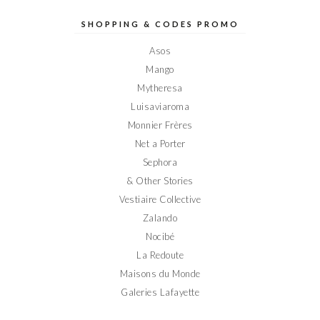
de
de
de
de
de
Elodieinparis
Elodieinparis
Elodieinparis
Elodieinparis
Elodieinparis
sur
sur
sur
sur
sur
SHOPPING & CODES PROMO
Facebook
Twitter
Instagram
Pinterest
YouTube
Asos
Mango
Mytheresa
Luisaviaroma
Monnier Frères
Net a Porter
Sephora
& Other Stories
Vestiaire Collective
Zalando
Nocibé
La Redoute
Maisons du Monde
Galeries Lafayette