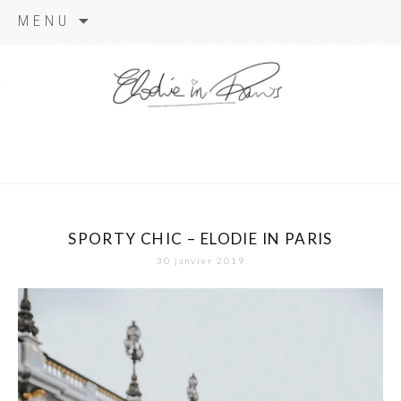
Aller
MENU
au
contenu
elodie in
paris
SPORTY CHIC – ELODIE IN PARIS
30 janvier 2019