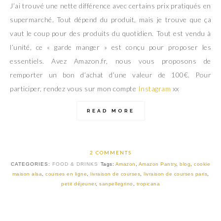
J’ai trouvé une nette différence avec certains prix pratiqués en
supermarché. Tout dépend du produit, mais je trouve que ça
vaut le coup pour des produits du quotidien. Tout est vendu à
l’unité, ce « garde manger » est conçu pour proposer les
essentiels. Avez Amazon.fr, nous vous proposons de
remporter un bon d’achat d’une valeur de 100€. Pour
participer, rendez vous sur mon compte
Instagram
xx
READ MORE
2 COMMENTS
CATEGORIES:
FOOD & DRINKS
Tags:
Amazon
,
Amazon Pantry
,
blog
,
cookie
maison alsa
,
courses en ligne
,
livraison de courses
,
livraison de courses paris
,
petit déjeuner
,
sanpellegrino
,
tropicana