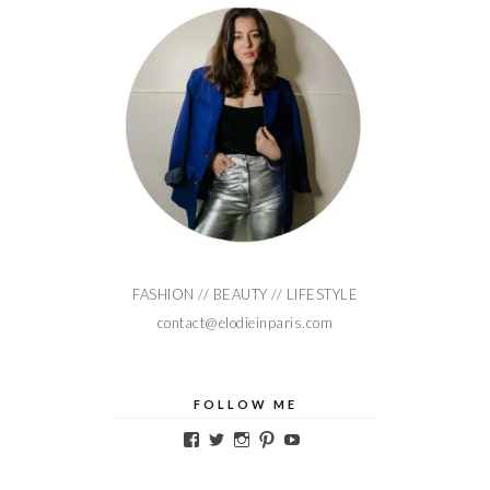
FASHION // BEAUTY // LIFESTYLE
contact@elodieinparis.com
FOLLOW ME
Voir
Voir
Voir
Voir
Voir
le
le
le
le
le
profil
profil
profil
profil
profil