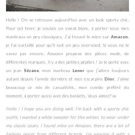
Hello ! On se retrouve aujourd’hui avec un look sporty chic.
Pour cet hiver, je voulais un sweat blanc, à porter sous mes
manteaux un peu classiques. J’ai trouvé le mien sur
Amazon
,
je l’ai surtaillé pour qu’il soit un peu oversized. Si vous ne le
savez pas encore, Amazon propose des pièces mode, de
différentes marques. Il y a des petites pépites ! Je le porte avec
un jean
Sézane
, mon manteau
Lener
que j’adore toujours
autant depuis l’année dernière et mes escarpins
Dior
. J’aime
beaucoup ce mix de casual/chic, mon combo préféré du
moment, à porter aussi avec des baskets. Vous aimez? xx
Hello ! I hope you are doing well. I’m back with a sporty chic
outfit, I wanted a white sweater for this winter, to wear under
my classic coats. I found mine on Amazon, there are a lot of
fashion pieces from different brands. I’m wearing it with a