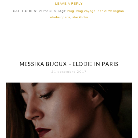
LEAVE A REPLY
CATEGORIES:
VOYAGES
Tags:
blog
,
blog voyage
,
daniel wellington
,
elodieinparis
,
stockholm
MESSIKA BIJOUX – ELODIE IN PARIS
21 décembre 2017