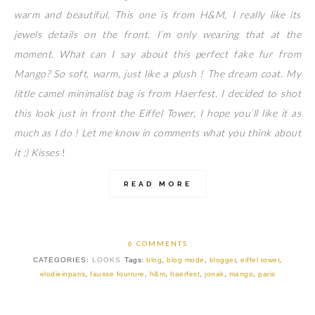
warm and beautiful. This one is from H&M, I really like its
jewels details on the front. I’m only wearing that at the
moment. What can I say about this perfect fake fur from
Mango? So soft, warm, just like a plush ! The dream coat. My
little camel minimalist bag is from Haerfest. I decided to shot
this look just in front the Eiffel Tower, I hope you’ll like it as
much as I do ! Let me know in comments what you think about
it :) Kisses
!
READ MORE
6 COMMENTS
CATEGORIES:
LOOKS
Tags:
blog
,
blog mode
,
blogger
,
eiffel tower
,
elodieinparis
,
fausse fourrure
,
h&m
,
haerfest
,
jonak
,
mango
,
paris