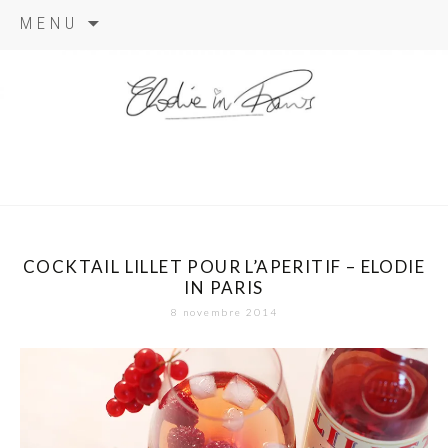
Aller
MENU
au
contenu
elodie in
paris
COCKTAIL LILLET POUR L’APERITIF – ELODIE
IN PARIS
8 novembre 2014