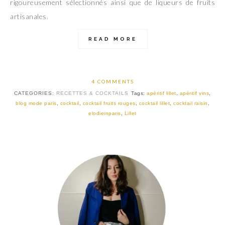
rigoureusement sélectionnés ainsi que de liqueurs de fruits
artisanales.
READ MORE
4 COMMENTS
CATEGORIES:
RECETTES & COCKTAILS
Tags:
apéritif lillet
,
apéritif vins
,
blog mode paris
,
cocktail
,
cocktail fruits rouges
,
cocktail lillet
,
cocktail raisin
,
elodieinparis
,
Lillet