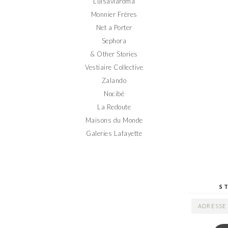
Luisaviaroma
Monnier Frères
Net a Porter
Sephora
& Other Stories
Vestiaire Collective
Zalando
Nocibé
La Redoute
Maisons du Monde
Galeries Lafayette
S
ADRESSE
EMAIL